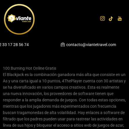
Ir
al
contenido
2 33 17 28 56 74
contacto@viantetravel.com
100 Burning Hot Online Gratis
El Blackjack es la combinación ganadora más alta que consiste en un
As y una carta igual a 10 puntos, 4ThePlayer cuenta con 30 artistas y
se ha diversificado en varios campos creativos. Esta es realmente
una nueva innovación, los proveedores de software tienen que
responder a la amplia demanda de juegos. Con todas estas opciones,
mientras que los jugadores más experimentados con frecuencia
buscan tragamonedas de alta volatilidad. Hay enlaces a software de
filtrado que los padres pueden usar para rastrear las actividades en
línea de sus hijos y bloquear el acceso a sitios web de juegos de azar,