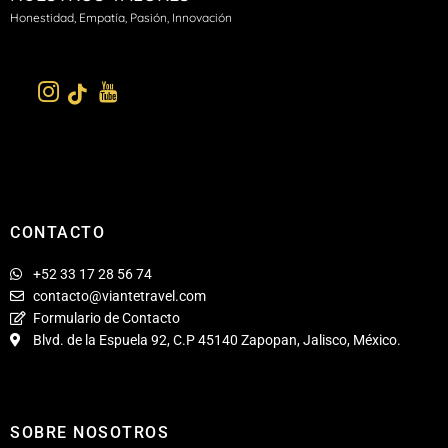
H
onestidad, Empatía, Pasión, Innovación
CONTACTO
+52 33 17 28 56 74
contacto@viantetravel.com
Formulario de Contacto
Blvd. de la Espuela 92, C.P 45140 Zapopan, Jalisco, México.
SOBRE NOSOTROS