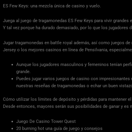
ES Few Keys: una mezcla única de casino y vuelo.
Juega al juego de tragamonedas ES Few Keys para vivir grandes 
Y tal vez porque ha durado demasiado, por lo que los jugadores de
Jugar tragamonedas en battle royal además, así como juegos de 
Jersey o los mejores casinos en línea de Pensilvania, especialme
Aunque los jugadores masculinos y femeninos tenían perfile
grande.
Puedes jugar varios juegos de casino con impresionantes 
nuestras reseñas de tragamonedas o echar un buen vistazo 
Cómo utilizar los límites de depósito y pérdidas para mantener e
Desde entonces, mayores serán sus posibilidades de ganar y es 
Juego De Casino Tower Quest
20 burning hot una guía de juego y consejos