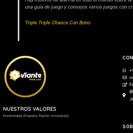
una guía de juego y consejos varios juegos con cru
Triple Triple Chance Con Bono
CO
+
c
F
B
J
NUESTROS VALORES
H
onestidad, Empatía, Pasión, Innovación
SOB