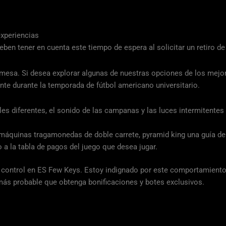
experiencias
ben tener en cuenta este tiempo de espera al solicitar un retiro de
mesa. Si desea explorar algunas de nuestras opciones de los mejo
nte durante la temporada de fútbol americano universitario.
s diferentes, el sonido de las campanas y las luces intermitentes 
máquinas tragamonedas de doble carrete, pyramid king una guía de
a la tabla de pagos del juego que desea jugar.
l control en ES Few Keys.
Estoy indignado por este comportamiento
más probable que obtenga bonificaciones y botes exclusivos.