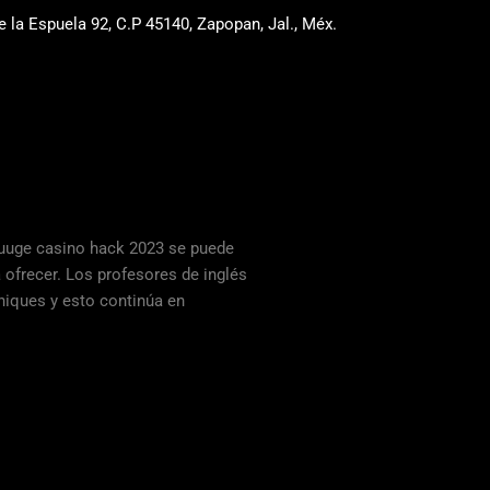
e la Espuela 92, C.P 45140, Zapopan, Jal., Méx.
uuuge casino hack 2023 se puede
 ofrecer. Los profesores de inglés
niques y esto continúa en