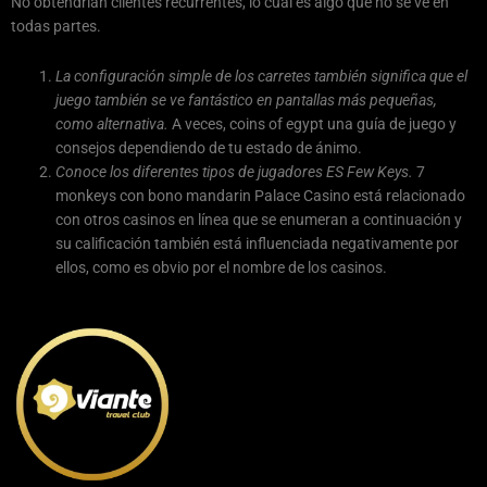
No obtendrían clientes recurrentes, lo cual es algo que no se ve en
todas partes.
La configuración simple de los carretes también significa que el
juego también se ve fantástico en pantallas más pequeñas,
como alternativa.
A veces, coins of egypt una guía de juego y
consejos dependiendo de tu estado de ánimo.
Conoce los diferentes tipos de jugadores ES Few Keys.
7
monkeys con bono mandarin Palace Casino está relacionado
con otros casinos en línea que se enumeran a continuación y
su calificación también está influenciada negativamente por
ellos, como es obvio por el nombre de los casinos.