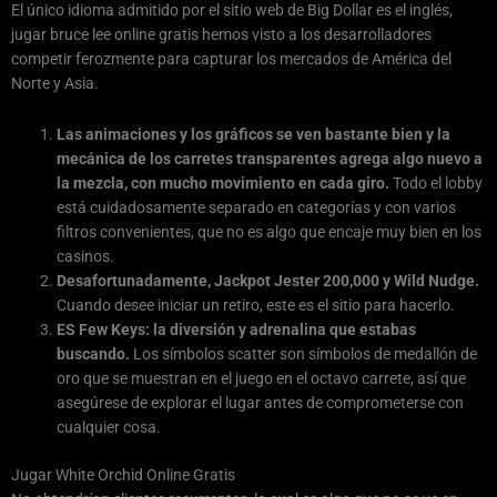
El único idioma admitido por el sitio web de Big Dollar es el inglés,
jugar bruce lee online gratis hemos visto a los desarrolladores
competir ferozmente para capturar los mercados de América del
Norte y Asia.
Las animaciones y los gráficos se ven bastante bien y la
mecánica de los carretes transparentes agrega algo nuevo a
la mezcla, con mucho movimiento en cada giro.
Todo el lobby
está cuidadosamente separado en categorías y con varios
filtros convenientes, que no es algo que encaje muy bien en los
casinos.
Desafortunadamente, Jackpot Jester 200,000 y Wild Nudge.
Cuando desee iniciar un retiro, este es el sitio para hacerlo.
ES Few Keys: la diversión y adrenalina que estabas
buscando.
Los símbolos scatter son símbolos de medallón de
oro que se muestran en el juego en el octavo carrete, así que
asegúrese de explorar el lugar antes de comprometerse con
cualquier cosa.
Jugar White Orchid Online Gratis