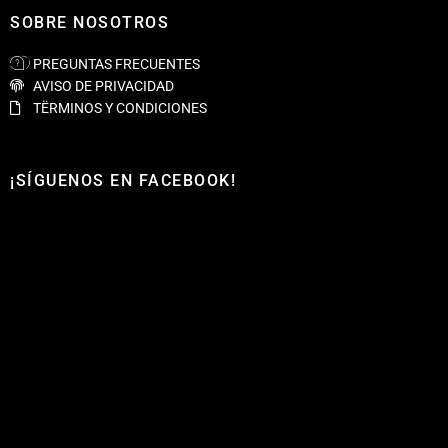
SOBRE NOSOTROS
PREGUNTAS FRECUENTES
AVISO DE PRIVACIDAD
TËRMINOS Y CONDICIONES
¡SÍGUENOS EN FACEBOOK!