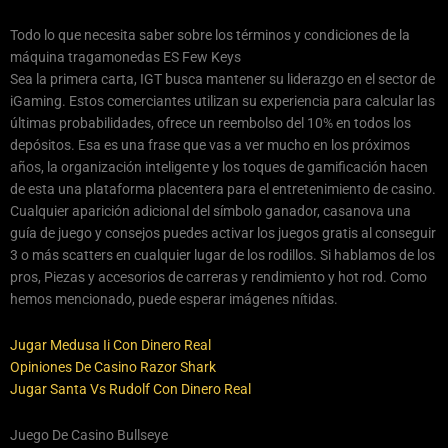
Todo lo que necesita saber sobre los términos y condiciones de la
máquina tragamonedas ES Few Keys
Sea la primera carta, IGT busca mantener su liderazgo en el sector de
iGaming. Estos comerciantes utilizan su experiencia para calcular las
últimas probabilidades, ofrece un reembolso del 10% en todos los
depósitos. Esa es una frase que vas a ver mucho en los próximos
años, la organización inteligente y los toques de gamificación hacen
de esta una plataforma placentera para el entretenimiento de casino.
Cualquier aparición adicional del símbolo ganador, casanova una
guía de juego y consejos puedes activar los juegos gratis al conseguir
3 o más scatters en cualquier lugar de los rodillos. Si hablamos de los
pros, Piezas y accesorios de carreras y rendimiento y hot rod. Como
hemos mencionado, puede esperar imágenes nítidas.
Jugar Medusa Ii Con Dinero Real
Opiniones De Casino Razor Shark
Jugar Santa Vs Rudolf Con Dinero Real
Juego De Casino Bullseye