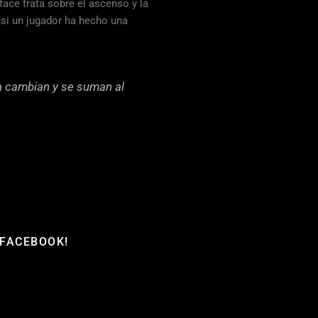
face trata sobre el ascenso y la
si un jugador ha hecho una
a cambian y se suman al
 FACEBOOK!