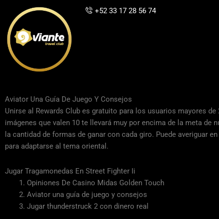
Ir
+52 33 17 28 56 74
al
contenido
Aviator Una Guía De Juego Y Consejos
Unirse al Rewards Club es gratuito para los usuarios mayores de
imágenes que valen 10 te llevará muy por encima de la meta de nu
la cantidad de formas de ganar con cada giro. Puede averiguar en 
para adaptarse al tema oriental.
Jugar Tragamonedas En Street Fighter Ii
Opiniones De Casino Midas Golden Touch
Aviator una guía de juego y consejos
Jugar thunderstruck 2 con dinero real