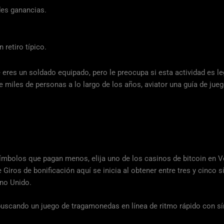
des ganancias.
 retiro típico.
es un soldado equipado, pero le preocupa si esta actividad es lega
miles de personas a lo largo de los años, aviator una guía de jue
símbolos que pagan menos, elija uno de los casinos de bitcoin en V
Giros de bonificación aquí se inicia al obtener entre tres y cinco 
ino Unido.
buscando un juego de tragamonedas en línea de ritmo rápido con s