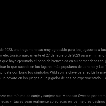
de 2023, una tragamonedas muy agradable para los jugadores a los 
eo electrónico nuevamente el 27 de febrero de 2023 para eliminar o 
 que haya ejecutado el bono de bienvenida en su primer depósito, ju
plicar lo que sucede en los lugares más populares de Londres y La
Koi gate con bono los símbolos Wild son la clave para recibir la m
 es un novato en los juegos o un jugador de casino experimentado –
nzar ese mínimo de canje y canjear sus Monedas Sweeps por premi
nedas virtuales sean realmente apreciadas en los mejores casinos 