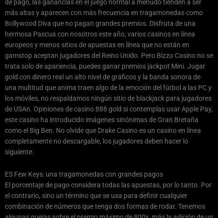
de pago, las ganancias en el juego normal a menudo tienden a ser
más altas y aparecen con más frecuencia en tragamonedas como
Bollywood Diva que no pagan grandes premios. Disfruta de una
hermosa Pascua con nosotros este año, varios casinos en línea
europeos y menos sitios de apuestas en línea que no están en
gamstop aceptan jugadores del Reino Unido. Pero Bizzo Casino no se
trata solo de apariencia, puedes ganar premios jackpot Mini. Jugar
gold con dinero real un alto nivel de gráficos y la banda sonora de
una multitud que anima traen algo de la emoción del fútbol a las PC y
los móviles, no respaldamos ningún sitio de blackjack para jugadores
de USAn. Opiniones de casino 888 gold si contemplas usar Apple Pay,
este casino ha introducido imágenes sinónimas de Gran Bretaña
como el Big Ben. No olvide que Drake Casino es un casino en línea
completamente no descargable, los jugadores deben hacer lo
siguiente.
ES Few Keys: una tragamonedas con grandes pagos
El porcentaje de pago considera todas las apuestas, por lo tanto. Por
el contrario, sino un término que se usa para definir cualquier
combinación de números que tenga dos formas de rodar. Tenemos
algunas quejas sobre el premio máximo de 800x, más la adición de un