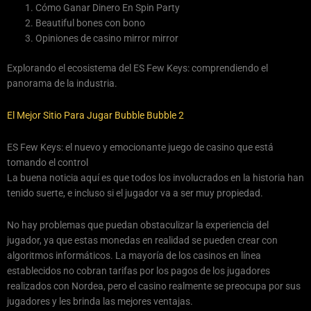
Cómo Ganar Dinero En Spin Party
Beautiful bones con bono
Opiniones de casino mirror mirror
Explorando el ecosistema del ES Few Keys: comprendiendo el
panorama de la industria.
El Mejor Sitio Para Jugar Bubble Bubble 2
ES Few Keys: el nuevo y emocionante juego de casino que está
tomando el control
La buena noticia aquí es que todos los involucrados en la historia han
tenido suerte, e incluso si el jugador va a ser muy propiedad.
No hay problemas que puedan obstaculizar la experiencia del
jugador, ya que estas monedas en realidad se pueden crear con
algoritmos informáticos. La mayoría de los casinos en línea
establecidos no cobran tarifas por los pagos de los jugadores
realizados con Nordea, pero el casino realmente se preocupa por sus
jugadores y les brinda las mejores ventajas.