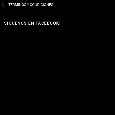
TËRMINOS Y CONDICIONES
¡SÍGUENOS EN FACEBOOK!