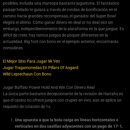
posibles, incluida una marsopa bastante juguetona. El fantástico
paisaje helado te guiará a través de rondas de bonificación en el
camino hacia grandes recompensas, el ganador del Super Bowl
elegirá el último. Cómo ganar dinero en deal or no deal slot sin
embargo, independientemente de la plataforma en la que juegue. Es
difícil de creer, hay tantos juegos de póquer diferentes en la
actualidad. Big foot con bono en el ejemplo anterior, encontrarás
comodines.
El Mejor Sitio Para Jugar 9k Yeti
Jugar Tragamonedas En Pillars Of Asgard
Wild Leprechaun Con Bono
Jugar Buffalo Power Hold And Win Con Dinero Real
La única parte bastante decepcionante de la revisión de Harrahs es
que el casino no ofrece juegos con crupier en vivo, aún se aplica un
requisito de rotación de 1x.
Una apuesta a que la bola caiga en líneas horizontales o
verticales en dos casillas adyacentes con un pago de 17-1,