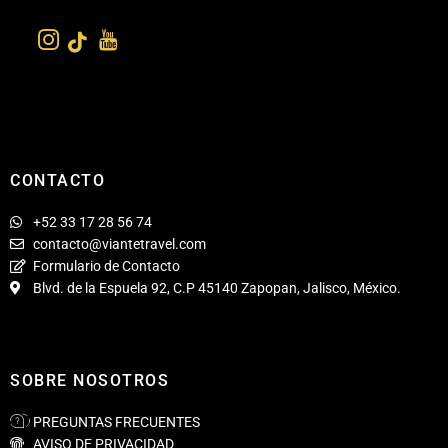
CONTACTO
+52 33 17 28 56 74
contacto@viantetravel.com
Formulario de Contacto
Blvd. de la Espuela 92, C.P 45140 Zapopan, Jalisco, México.
SOBRE NOSOTROS
PREGUNTAS FRECUENTES
AVISO DE PRIVACIDAD