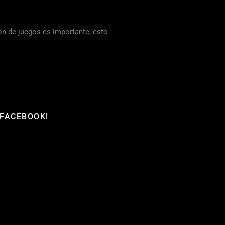
ón de juegos es importante, esto
 FACEBOOK!