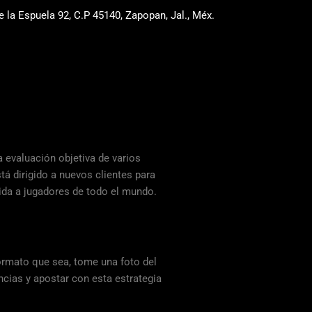
e la Espuela 92, C.P 45140, Zapopan, Jal., Méx.
a evaluación objetiva de varios
tá dirigido a nuevos clientes para
nida a jugadores de todo el mundo.
formato que sea, tome una foto del
ncias y apostar con esta estrategia