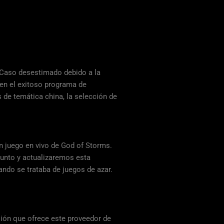
. Caso desestimado debido a la
 en el exitoso programa de
 de temática china, la selección de
n juego en vivo de God of Storms.
asunto y actualizaremos esta
ando se trataba de juegos de azar.
rsión que ofrece este proveedor de