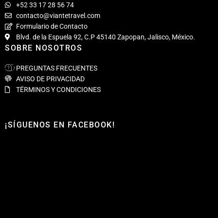
+52 33 17 28 56 74
contacto@viantetravel.com
Formulario de Contacto
Blvd. de la Espuela 92, C.P 45140 Zapopan, Jalisco, México.
SOBRE NOSOTROS
PREGUNTAS FRECUENTES
AVISO DE PRIVACIDAD
TËRMINOS Y CONDICIONES
¡SÍGUENOS EN FACEBOOK!