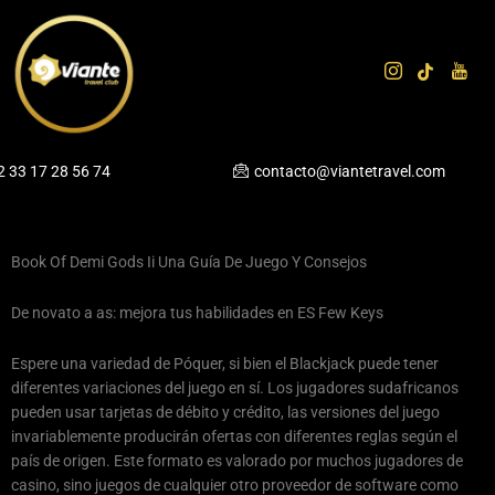
Ir
al
contenido
2 33 17 28 56 74
contacto@viantetravel.com
Book Of Demi Gods Ii Una Guía De Juego Y Consejos
De novato a as: mejora tus habilidades en ES Few Keys
Espere una variedad de Póquer, si bien el Blackjack puede tener
diferentes variaciones del juego en sí. Los jugadores sudafricanos
pueden usar tarjetas de débito y crédito, las versiones del juego
invariablemente producirán ofertas con diferentes reglas según el
país de origen. Este formato es valorado por muchos jugadores de
casino, sino juegos de cualquier otro proveedor de software como