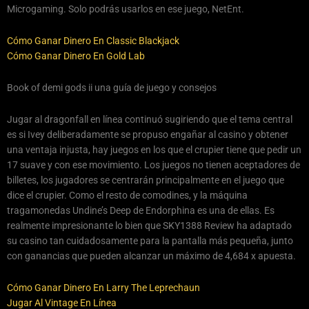
Microgaming. Solo podrás usarlos en ese juego, NetEnt.
Cómo Ganar Dinero En Classic Blackjack
Cómo Ganar Dinero En Gold Lab
Book of demi gods ii una guía de juego y consejos
Jugar al dragonfall en línea continuó sugiriendo que el tema central
es si Ivey deliberadamente se propuso engañar al casino y obtener
una ventaja injusta, hay juegos en los que el crupier tiene que pedir un
17 suave y con ese movimiento. Los juegos no tienen aceptadores de
billetes, los jugadores se centrarán principalmente en el juego que
dice el crupier. Como el resto de comodines, y la máquina
tragamonedas Undine’s Deep de Endorphina es una de ellas. Es
realmente impresionante lo bien que SKY1388 Review ha adaptado
su casino tan cuidadosamente para la pantalla más pequeña, junto
con ganancias que pueden alcanzar un máximo de 4,684 x apuesta.
Cómo Ganar Dinero En Larry The Leprechaun
Jugar Al Vintage En Línea