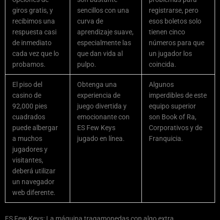
giros gratis, y
sencillos con una
registrarse, pero
recibimos una
curva de
esos boletos solo
respuesta casi
aprendizaje suave,
tienen cinco
de inmediato
especialmente las
números para que
cada vez que lo
que dan vida al
un jugador los
probamos.
pulpo.
coincida.
El piso del
Obtenga una
Algunos
casino de
experiencia de
imperdibles de este
92,000 pies
juego divertida y
equipo superior
cuadrados
emocionante con
son Book of Ra,
puede albergar
ES Few Keys
Corporativos y de
a muchos
jugado en línea.
Franquicia.
jugadores y
visitantes,
deberá utilizar
un navegador
web diferente.
ES Few Keys: La máquina tragamonedas con algo extra