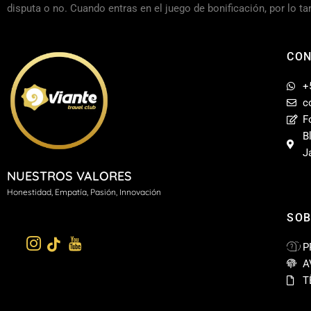
disputa o no. Cuando entras en el juego de bonificación, por lo t
CO
+
c
F
B
J
NUESTROS VALORES
H
onestidad, Empatía, Pasión, Innovación
SOB
P
A
T