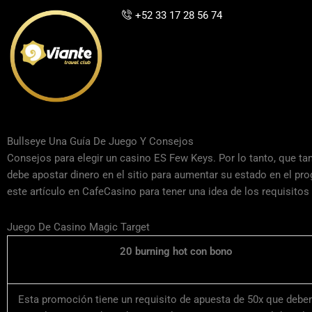
Ir
+52 33 17 28 56 74
al
contenido
Bullseye Una Guía De Juego Y Consejos
Consejos para elegir un casino ES Few Keys. Por lo tanto, que t
debe apostar dinero en el sitio para aumentar su estado en el p
este artículo en CafeCasino para tener una idea de los requisitos t
Juego De Casino Magic Target
20 burning hot con bono
Esta promoción tiene un requisito de apuesta de 50x que debe