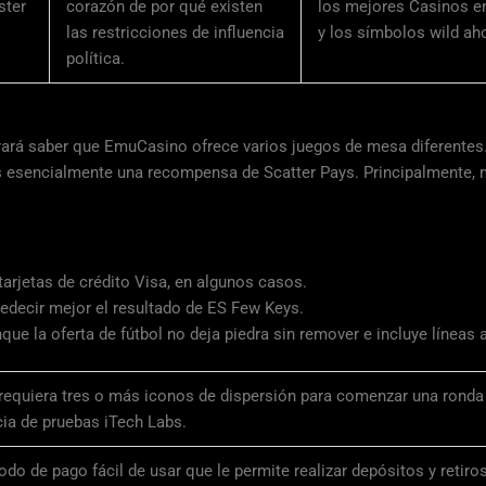
ster
corazón de por qué existen
los mejores Casinos en
las restricciones de influencia
y los símbolos wild aho
política.
egrará saber que EmuCasino ofrece varios juegos de mesa diferente
s esencialmente una recompensa de Scatter Pays. Principalmente, m
tarjetas de crédito Visa, en algunos casos.
edecir mejor el resultado de ES Few Keys.
nque la oferta de fútbol no deja piedra sin remover e incluye líneas 
equiera tres o más iconos de dispersión para comenzar una ronda d
cia de pruebas iTech Labs.
o de pago fácil de usar que le permite realizar depósitos y retir