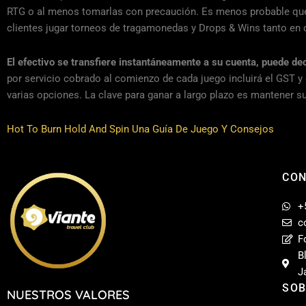
RTG o al menos tomarlas con precaución. Es menos probable que l
clientes jugar torneos de tragamonedas y Drops & Wins tanto en
El efectivo se transfiere instantáneamente a su cuenta, puede dec
por servicio cobrado al comienzo de cada juego incluirá el GST 
varias opciones. La clave para ganar a largo plazo es mantener su
Hot To Burn Hold And Spin Una Guía De Juego Y Consejos
CO
+
c
F
B
J
SOB
NUESTROS VALORES