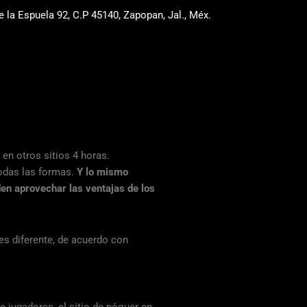
e la Espuela 92, C.P 45140, Zapopan, Jal., Méx.
en otros sitios 4 horas.
todas las formas.
Y lo mismo
en aprovechar las ventajas de los
es diferente, de acuerdo con
 jugadores, el sitio de póquer en