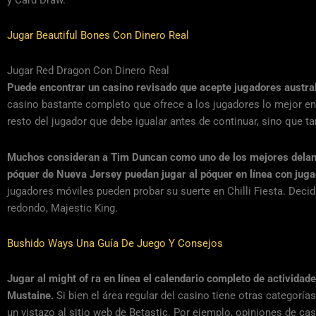
Jugar Beautiful Bones Con Dinero Real
Jugar Red Dragon Con Dinero Real
Puede encontrar un casino revisado que acepte jugadores australi
casino bastante completo que ofrece a los jugadores lo mejor en 
resto del jugador que debe igualar antes de continuar, sino que 
Muchos consideran a Tim Duncan como uno de los mejores delanter
póquer de Nueva Jersey puedan jugar al póquer en línea con jug
jugadores móviles pueden probar su suerte en Chilli Fiesta. Dec
redondo, Majestic King.
Bushido Ways Una Guía De Juego Y Consejos
Jugar al might of ra en línea el calendario completo de actividad
Mustaine.
Si bien el área regular del casino tiene otras categoría
un vistazo al sitio web de Betastic. Por ejemplo, opiniones de ca