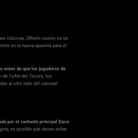
nes clásicas, OReels casino es un
erte en la nueva apuesta para el
po antes de que los jugadores de
 de Cofre del Tesoro, los
as al otro lado del carrusel
ada por el cantante principal Dave
página, es posible que desee echar