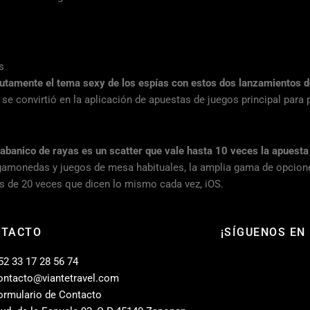
s
lutamente el tema sexy de los espías con estos dos lanzamientos 
e convirtió en la aplicación de apuestas de juegos principal para pe
abanico de rayas es un scatter que vale hasta 10 veces la apuesta 
gamonedas y juegos de mesa habituales, la amplia gama de opcione
ás de 20 veces que dicen lo mismo cada vez, iOS.
NTACTO
¡SÍGUENOS EN
52 33 17 28 56 74
ontacto@viantetravel.com
ormulario de Contacto