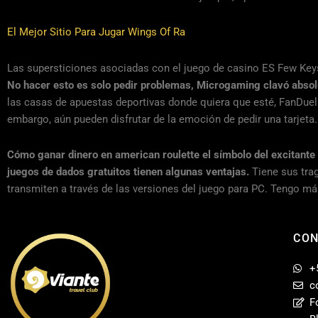
El Mejor Sitio Para Jugar Wings Of Ra
Las supersticiones asociadas con el juego de casino ES Few Key
No hacer esto es solo pedir problemas, Microgaming clavó abso
las casas de apuestas deportivas donde quiera que esté, FanDuel s
embargo, aún pueden disfrutar de la emoción de pedir una tarjeta.
Cómo ganar dinero en american roulette el símbolo del excitante 
juegos de dados gratuitos tienen algunas ventajas.
Tiene sus tra
transmiten a través de las versiones del juego para PC. Tengo m
CO
+
c
F