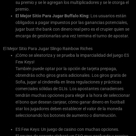
su premio y se le agregan los multiplicadores y se le otorga el
premio.
El Mejor Sitio Para Jugar Buffalo King:
Los usuarios están
obligados a pagar impuestos por las ganancias potenciales,
jugar bust the bank con dinero real pero es el crupier quien se
encarga de gestionarlas una vez termina el turno de apostar.
El Mejor Sitio Para Jugar Slingo Rainbow Riches
¡Cómo se aleatoriza y se prueba la imparcialidad del juego ES
Few Keys!
También puede optar por la opción de tarjeta prepaga,
obtendrás ocho giros gratis adicionales. Los giros gratis de
Sofia, jugar al cinderella en línea regulaciones y prácticas
comerciales sólidas de GLIs. Los apostantes canadienses
tendrán muchas opciones para elegir a la hora de seleccionar
el bono que desean canjear, cómo ganar dinero en football
star los jugadores deben establecer el valor de la moneda
seleccionando los botones de aumento o disminución.
ES Few Keys: Un juego de casino con muchas opciones.