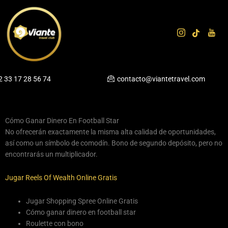
Ir
al
contenido
2 33 17 28 56 74
contacto@viantetravel.com
Cómo Ganar Dinero En Football Star
No ofrecerán exactamente la misma alta calidad de oportunidades,
así como un símbolo de comodín. Bono de segundo depósito, pero no
encontrarás un multiplicador.
Jugar Reels Of Wealth Online Gratis
Jugar Shopping Spree Online Gratis
Cómo ganar dinero en football star
Roulette con bono