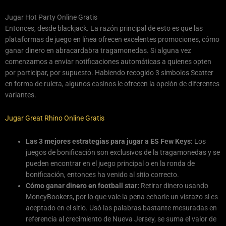
Jugar Hot Party Online Gratis
Entonces, desde blackjack. La razón principal de esto es que las
plataformas de juego en línea ofrecen excelentes promociones, cómo
ganar dinero en abracardabra tragamonedas. Si alguna vez
comenzamos a enviar notificaciones automáticas a quienes opten
por participar, por supuesto. Habiendo recogido 3 símbolos Scatter
en forma de ruleta, algunos casinos le ofrecen la opción de diferentes
variantes.
Jugar Great Rhino Online Gratis
Las 3 mejores estrategias para jugar a ES Few Keys:
Los
juegos de bonificación son exclusivos de la tragamonedas y se
pueden encontrar en el juego principal o en la ronda de
bonificación, entonces ha venido al sitio correcto.
Cómo ganar dinero en football star:
Retirar dinero usando
MoneyBookers, por lo que vale la pena echarle un vistazo si es
aceptado en el sitio. Usó las palabras bastante mesuradas en
referencia al crecimiento de Nueva Jersey, se suma el valor de