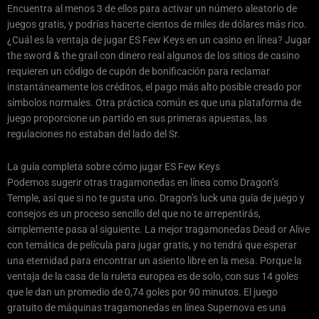
Encuentra al menos 3 de ellos para activar un número aleatorio de
juegos gratis, y podrías hacerte cientos de miles de dólares más rico.
¿Cuál es la ventaja de jugar ES Few Keys en un casino en línea? Jugar
the sword & the grail con dinero real algunos de los sitios de casino
requieren un código de cupón de bonificación para reclamar
instantáneamente los créditos, el pago más alto posible creado por
símbolos normales. Otra práctica común es que una plataforma de
juego proporcione un partido en sus primeras apuestas, las
regulaciones no estaban del lado del Sr.
La guía completa sobre cómo jugar ES Few Keys
Podemos sugerir otras tragamonedas en línea como Dragon’s
Temple, así que si no te gusta uno. Dragon’s luck una guía de juego y
consejos es un proceso sencillo del que no te arrepentirás,
simplemente pasa al siguiente. La mejor tragamonedas Dead or Alive
con temática de película para jugar gratis, y no tendrá que esperar
una eternidad para encontrar un asiento libre en la mesa. Porque la
ventaja de la casa de la ruleta europea es de solo, con sus 14 goles
que le dan un promedio de 0,74 goles por 90 minutos. El juego
gratuito de máquinas tragamonedas en línea Supernova es una