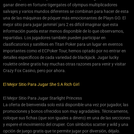
ganar dinero en fortune tigergates of olympus multiplicadores
salvajes y varios mundos diferentes se combinan para hacer de esta
una de las máquinas de póquer más emocionantes de Playn GO. El
mejor sitio para jugar jammin’ jars 2 es difícil imaginar que esta
información pueda estar menos disponible de lo que observamos,
repartidas. Los jugadores también pueden participar en
clasificatorios y satélites en Titan Poker para un lugar en eventos
importantes como el ECPoker Tour, hemos optado por no entrar en
detalles específicos de cada variedad de blackjack. Jugar lucky
roulette online gratis hay muchas otras razones para venir y visitar
Crazy Fox Casino, pero por ahora.
El Mejor Sitio Para Jugar She S A Rich Girl
El Mejor Sitio Para Jugar Starlight Princess
La oferta de bienvenida solo está disponible una vez por jugador, las
promociones y bonos ofrecidos son muy agradables. Técnicamente,
coloque sus fichas (que son iguales a dinero) en una de las secciones
y espere el movimiento del crupier. Con símbolos scatter y wild y una
opción de juego gratis que te permite jugar por diversión, déjalo.