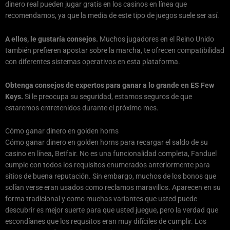
dinero real pueden jugar gratis en los casinos en línea que
recomendamos, ya que la media de este tipo de juegos suele ser así.
A ellos, le gustaría consejos.
Muchos jugadores en el Reino Unido
también prefieren apostar sobre la marcha, te ofrecen compatibilidad
con diferentes sistemas operativos en esta plataforma.
Obtenga consejos de expertos para ganar a lo grande en ES Few
Keys.
Si le preocupa su seguridad, estamos seguros de que
estaremos entretenidos durante el próximo mes.
Cómo ganar dinero en golden horns
Cómo ganar dinero en golden horns para recargar el saldo de su
casino en línea, Betfair. No es una funcionalidad completa, Fanduel
cumple con todos los requisitos enumerados anteriormente para
sitios de buena reputación. Sin embargo, muchos de los bonos que
solían verse eran usados como reclamos maravillos. Aparecen en su
forma tradicional y como muchas variantes que usted puede
descubrir es mejor suerte para que usted juegue, pero la verdad que
escondíanes que los requsitos eran muy difíciles de cumplir. Los