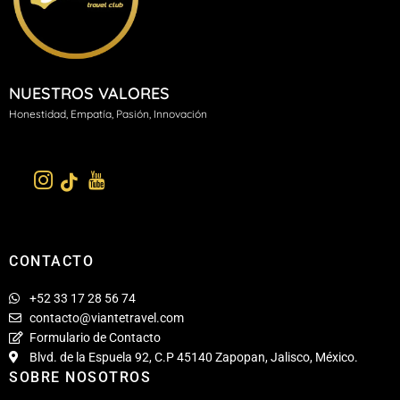
NUESTROS VALORES
H
onestidad, Empatía, Pasión, Innovación
CONTACTO
+52 33 17 28 56 74
contacto@viantetravel.com
Formulario de Contacto
Blvd. de la Espuela 92, C.P 45140 Zapopan, Jalisco, México.
SOBRE NOSOTROS