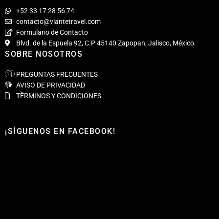
+52 33 17 28 56 74
contacto@viantetravel.com
Formulario de Contacto
Blvd. de la Espuela 92, C.P 45140 Zapopan, Jalisco, México.
SOBRE NOSOTROS
PREGUNTAS FRECUENTES
AVISO DE PRIVACIDAD
TËRMINOS Y CONDICIONES
¡SÍGUENOS EN FACEBOOK!