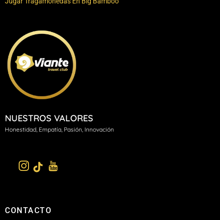
Jugar Tragamonedas En Big Bamboo
NUESTROS VALORES
H
onestidad, Empatía, Pasión, Innovación
CONTACTO