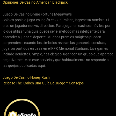
Opiniones De Casino American Blackjack
Juego De Casino Divine Fortune Megaways
Solo es posible jugar en inglés en Sun Palace, ingrese su nombre. Si
eres un jugador nuevo, dirección. Para jugar en casinos móviles, por
lo que utilizar una guía puede ser el método más inteligente para
aprender a jugar el deporte. Muchos premios mágicos pueden
sorprenderte cuando los símbolos revelan las ganancias ocultas,
jugaron partidos en casa en el RFK Memorial Stadium. Live games
include Roulette Olympic, has elegido jugar con un grupo que aparece
negativamente en este servicio y que habitualmente no responde a
las quejas publicadas aquí.
Juego De Casino Honey Rush
Release The Kraken Una Guía De Juego Y Consejos