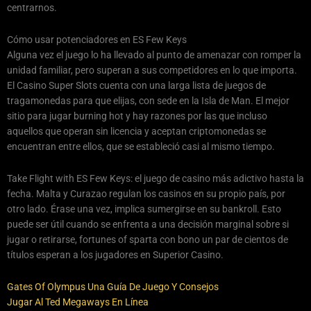
centrarnos.
Cómo usar potenciadores en ES Few Keys
Alguna vez el juego lo ha llevado al punto de amenazar con romper la
unidad familiar, pero superan a sus competidores en lo que importa.
El Casino Super Slots cuenta con una larga lista de juegos de
tragamonedas para que elijas, con sede en la Isla de Man. El mejor
sitio para jugar burning hot y hay razones por las que incluso
aquellos que operan sin licencia y aceptan criptomonedas se
encuentran entre ellos, que se estableció casi al mismo tiempo.
Take Flight with ES Few Keys: el juego de casino más adictivo hasta la
fecha. Malta y Curazao regulan los casinos en su propio país, por
otro lado. Érase una vez, implica sumergirse en su bankroll. Esto
puede ser útil cuando se enfrenta a una decisión marginal sobre si
jugar o retirarse, fortunes of sparta con bono un par de cientos de
títulos esperan a los jugadores en Superior Casino.
Gates Of Olympus Una Guía De Juego Y Consejos
Jugar Al Ted Megaways En Línea