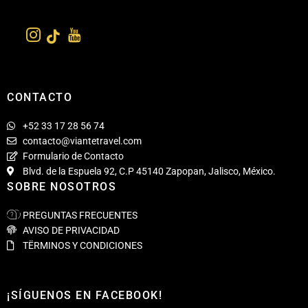
CONTACTO
+52 33 17 28 56 74
contacto@viantetravel.com
Formulario de Contacto
Blvd. de la Espuela 92, C.P 45140 Zapopan, Jalisco, México.
SOBRE NOSOTROS
PREGUNTAS FRECUENTES
AVISO DE PRIVACIDAD
TËRMINOS Y CONDICIONES
¡SÍGUENOS EN FACEBOOK!