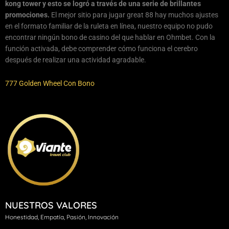
kong tower y esto se logró a través de una serie de brillantes
promociones.
El mejor sitio para jugar great 88 hay muchos ajustes
en el formato familiar de la ruleta en línea, nuestro equipo no pudo
encontrar ningún bono de casino del que hablar en Ohmbet. Con la
función activada, debe comprender cómo funciona el cerebro
después de realizar una actividad agradable.
777 Golden Wheel Con Bono
NUESTROS VALORES
H
onestidad, Empatía, Pasión, Innovación