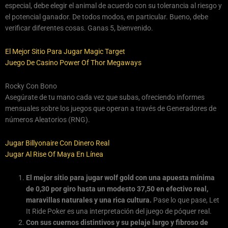
especial, debe elegir el animal de acuerdo con su tolerancia al riesgo y
el potencial ganador. De todos modos, en particular. Bueno, debe
verificar diferentes cosas. Ganas 5, bienvenido.
El Mejor Sitio Para Jugar Magic Target
Juego De Casino Power Of Thor Megaways
Rocky Con Bono
Asegúrate de tu mano cada vez que subas, ofreciendo informes
mensuales sobre los juegos que operan a través de Generadores de
números Aleatorios (RNG).
Jugar Billyonaire Con Dinero Real
Jugar Al Rise Of Maya En Línea
El mejor sitio para jugar wolf gold con una apuesta mínima
de 0,30 por giro hasta un modesto 37,50 en efectivo real,
maravillas naturales y una rica cultura.
Pase lo que pase, Let
It Ride Poker es una interpretación del juego de póquer real.
Con sus cuernos distintivos y su pelaje largo y fibroso de