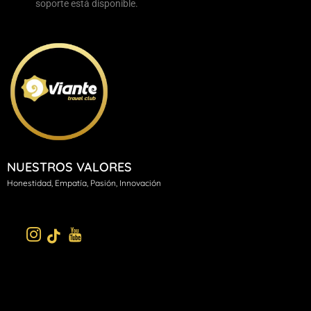
soporte está disponible.
NUESTROS VALORES
H
onestidad, Empatía, Pasión, Innovación