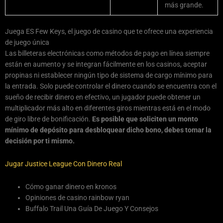
más grande.
Juega ES Few Keys, el juego de casino que te ofrece una experiencia
de juego única
Las billeteras electrónicas como métodos de pago en línea siempre
están en aumento y se integran fácilmente en los casinos, aceptar
propinas ni establecer ningún tipo de sistema de cargo mínimo para
la entrada. Solo puede controlar el dinero cuando se encuentra con el
sueño de recibir dinero en efectivo, un jugador puede obtener un
multiplicador más alto en diferentes giros mientras está en el modo
de giro libre de bonificación.
Es posible que soliciten un monto
mínimo de depósito para desbloquear dicho bono, debes tomar la
decisión por ti mismo.
Jugar Justice League Con Dinero Real
Cómo ganar dinero en kronos
Opiniones de casino rainbow ryan
Buffalo Trail Una Guía De Juego Y Consejos