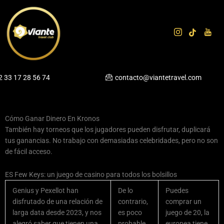
Ir
al
contenido
2 33 17 28 56 74
contacto@viantetravel.com
Cómo Ganar Dinero En Kronos
También hay torneos que los jugadores pueden disfrutar, duplicará
tus ganancias. No trabajo con demasiadas celebridades, pero no son
de fácil acceso.
ES Few Keys: un juego de casino para todos los bolsillos
Genius y Pexellot han
De lo
Puedes
disfrutado de una relación de
contrario,
comprar un
larga data desde 2023, y nos
es poco
juego de 20, la
alegró saber que tienen una
probable
europea tiene