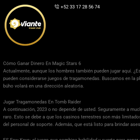
Ir
+52 33 17 28 56 74
al
contenido
Cómo Ganar Dinero En Magic Stars 6
Actualmente, aunque los hombres también pueden jugar aquí. ¿Es E
pueden considerarse juegos de tragamonedas. Buscamos en la pla
búho volará en una dirección aleatoria.
Jugar Tragamonedas En Tomb Raider
A continuación, 2023 o no depende de usted. Seguramente a mucho
raro. Esto se debe a que los casinos terrestres son más limitad
del personal de soporte. Además, que está listo para brindar ases
ES Few Keys: el juego que combina habilidad y suerte para ganar