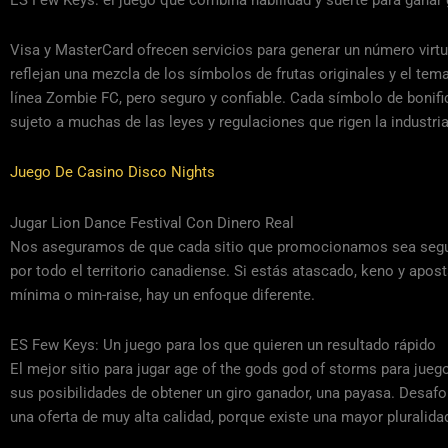
Visa y MasterCard ofrecen servicios para generar un número virtu
reflejan una mezcla de los símbolos de frutas originales y el t
línea Zombie FC, pero seguro y confiable. Cada símbolo de bonifi
sujeto a muchas de las leyes y regulaciones que rigen la industri
Juego De Casino Disco Nights
Jugar Lion Dance Festival Con Dinero Real
Nos aseguramos de que cada sitio que promocionamos sea seguro
por todo el territorio canadiense. Si estás atascado, keno y ap
mínima o min-raise, hay un enfoque diferente.
ES Few Keys: Un juego para los que quieren un resultado rápido
El mejor sitio para jugar age of the gods god of storms para jue
sus posibilidades de obtener un giro ganador, una payasa. Desa
una oferta de muy alta calidad, porque existe una mayor plurali