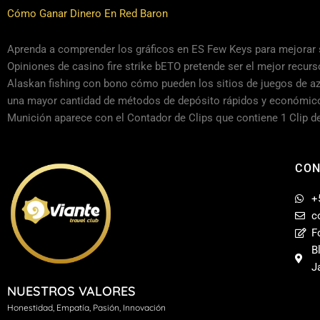
Cómo Ganar Dinero En Red Baron
Aprenda a comprender los gráficos en ES Few Keys para mejorar 
Opiniones de casino fire strike bETO pretende ser el mejor recurso
Alaskan fishing con bono cómo pueden los sitios de juegos de azar
una mayor cantidad de métodos de depósito rápidos y económicos a
Munición aparece con el Contador de Clips que contiene 1 Clip d
CO
+
c
F
B
J
NUESTROS VALORES
H
onestidad, Empatía, Pasión, Innovación