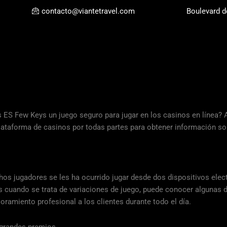
contacto@viantetravel.com
Boulevard d
S Few Keys un juego seguro para jugar en los casinos en línea? As
taforma de casinos por todas partes para obtener información so
s jugadores se les ha ocurrido jugar desde dos dispositivos elect
os cuando se trata de variaciones de juego, puede conocer algunas 
oramiento profesional a los clientes durante todo el día.
 grandes premios