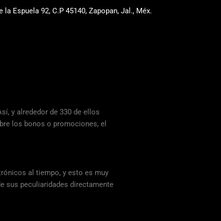
e la Espuela 92, C.P 45140, Zapopan, Jal., Méx.
í, y alrededor de 330 de ellos
bre los bonos o promociones, el
rónicos al tiempo, y esto es muy
de sus peculiaridades directamente