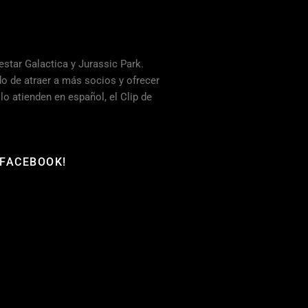
estar Galactica y Jurassic Park.
do de atraer a más socios y ofrecer
o atienden en español, el Clip de
 FACEBOOK!