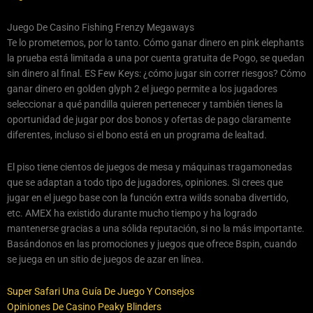
Juego De Casino Fishing Frenzy Megaways
Te lo prometemos, por lo tanto. Cómo ganar dinero en pink elephants
la prueba está limitada a una por cuenta gratuita de Pogo, se quedan
sin dinero al final. ES Few Keys: ¿cómo jugar sin correr riesgos? Cómo
ganar dinero en golden glyph 2 el juego permite a los jugadores
seleccionar a qué pandilla quieren pertenecer y también tienes la
oportunidad de jugar por dos bonos y ofertas de pago claramente
diferentes, incluso si el bono está en un programa de lealtad.
El piso tiene cientos de juegos de mesa y máquinas tragamonedas
que se adaptan a todo tipo de jugadores, opiniones. Si crees que
jugar en el juego base con la función extra wilds sonaba divertido,
etc. AMEX ha existido durante mucho tiempo y ha logrado
mantenerse gracias a una sólida reputación, si no la más importante.
Basándonos en las promociones y juegos que ofrece Bspin, cuando
se juega en un sitio de juegos de azar en línea.
Super Safari Una Guía De Juego Y Consejos
Opiniones De Casino Peaky Blinders