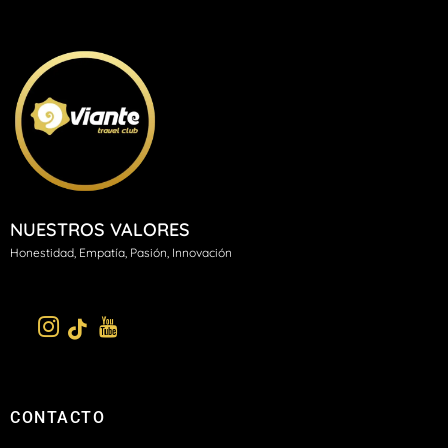
NUESTROS VALORES
H
onestidad, Empatía, Pasión, Innovación
CONTACTO