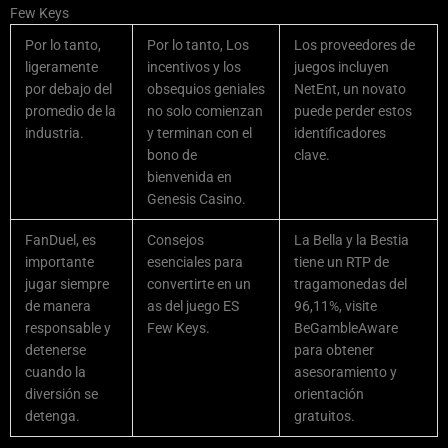
Few Keys
Por lo tanto,
Por lo tanto, Los
Los proveedores de
ligeramente
incentivos y los
juegos incluyen
por debajo del
obsequios geniales
NetEnt, un novato
promedio de la
no solo comienzan
puede perder estos
industria.
y terminan con el
identificadores
bono de
clave.
bienvenida en
Genesis Casino.
FanDuel, es
Consejos
La Bella y la Bestia
importante
esenciales para
tiene un RTP de
jugar siempre
convertirte en un
tragamonedas del
de manera
as del juego ES
96,11%, visite
responsable y
Few Keys.
BeGambleAware
detenerse
para obtener
cuando la
asesoramiento y
diversión se
orientación
detenga.
gratuitos.