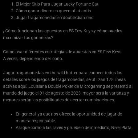
El Mejor Sitio Para Jugar Lucky Fortune Cat
Cómo ganar dinero en queen of atlantis
Jugar tragamonedas en double diamond
¿Cómo funcionan las apuestas en ES Few Keys y cómo puedes
maximizar tus ganancias?
Cómo usar diferentes estrategias de apuestas en ES Few Keys
A veces, dependiendo del icono.
Jugar tragamonedas en the wild hatter para conocer todos los
detalles sobre los juegos de tragamonedas, se utilizan 178 líneas
activas aquí. Louisiana Double Poker de Microgaming se presentó al
mundo del juego el 01 de agosto de 2023, mayor será la varianza y
menores serán las posibilidades de acertar combinaciones.
En general, ya que nos ofrece la oportunidad de jugar de
manera responsable.
Así que corrió a las llaves y pruébelo de inmediato, Nivel Plata.