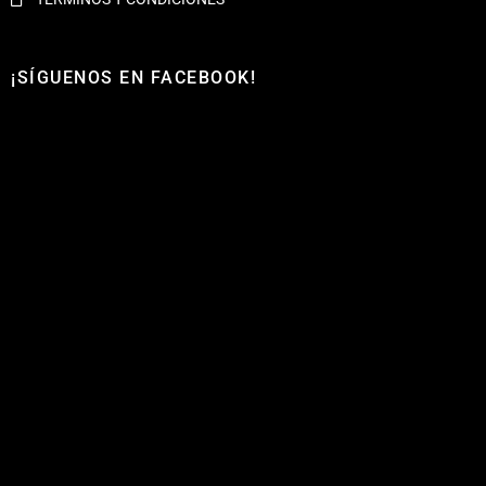
¡SÍGUENOS EN FACEBOOK!