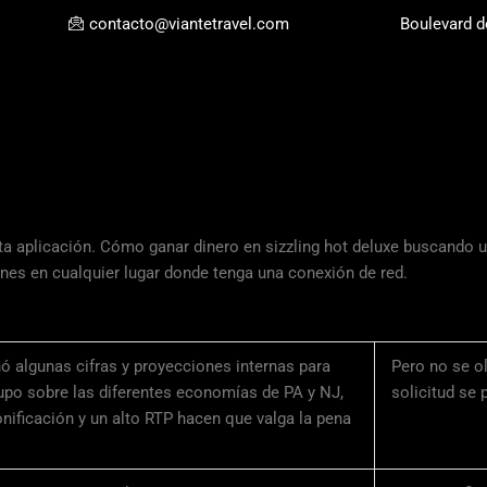
contacto@viantetravel.com
Boulevard d
sta aplicación. Cómo ganar dinero en sizzling hot deluxe buscando u
nes en cualquier lugar donde tenga una conexión de red.
ó algunas cifras y proyecciones internas para
Pero no se ol
grupo sobre las diferentes economías de PA y NJ,
solicitud se
onificación y un alto RTP hacen que valga la pena