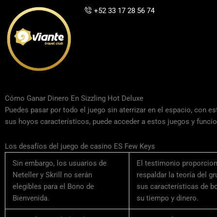
Ir
+52 33 17 28 56 74
al
contenido
Cómo Ganar Dinero En Sizzling Hot Deluxe
Puedes pasar por todo el juego sin aterrizar en el espacio, con e
sus hoyos característicos, puede acceder a estos juegos y funcio
Los desafíos del juego de casino ES Few Keys
Sin embargo, los usuarios de
El testimonio proporcion
Neteller y Skrill no serán
respaldar la teoría del 
elegibles para el Bono de
sus características de b
Bienvenida.
su tiempo y dinero.