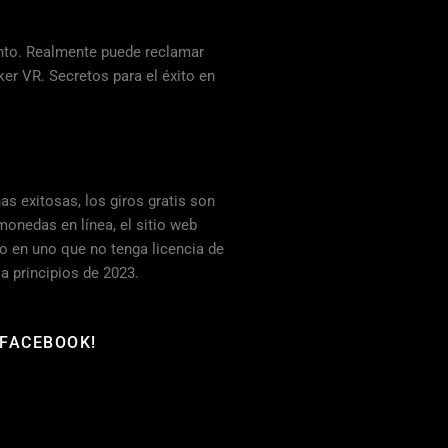
ento. Realmente puede reclamar
er VR. Secretos para el éxito en
as exitosas, los giros gratis son
monedas en línea, el sitio web
 o en uno que no tenga licencia de
a principios de 2023.
 FACEBOOK!