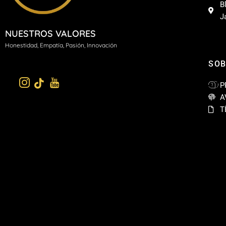
B
J
NUESTROS VALORES
H
onestidad, Empatía, Pasión, Innovación
SOB
P
A
T