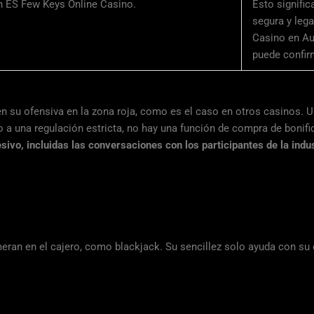
 ES Few Keys Online Casino.
Esto signifi
segura y leg
Casino en Au
puede confir
n su ofensiva en la zona roja, como es el caso en otros casinos. 
to a una regulación estricta, no hay una función de compra de boni
sivo, incluidas las conversaciones con los participantes de la indus
eran en el cajero, como blackjack. Su sencillez solo ayuda con su o