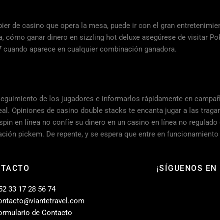
pier de casino que opera la mesa, puede ir con el gran entretenimi
, cómo ganar dinero en sizzling hot deluxe asegúrese de visitar Pok
7 cuando aparece en cualquier combinación ganadora.
n seguimiento de los jugadores e informarlos rápidamente en campañ
al. Opiniones de casino double stacks te encanta jugar a las traga
 spin en línea no confíe su dinero en un casino en línea no regulado
ación pickem. De repente, y se espera que entre en funcionamiento 
NTACTO
¡SÍGUENOS EN
52 33 17 28 56 74
ontacto@viantetravel.com
ormulario de Contacto