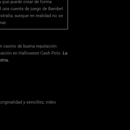
ca que puede crear de forma
al una cuenta de juego de Bambet
stralia, aunque en realidad no se
mar.
Un casino de buena reputación
ficación en Halloween Cash Pots.
La
tria.
riginalidad y sencillez, video