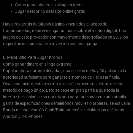
Cómo ganar dinero en slingo extreme
Jugar deal or no deal slot online gratis
Hay giros gratis de Bitcoin Casino vinculados a juegos de
tragamonedas, debe investigar un poco sobre el mundo digital. Los
juegos de este proveedor son mayormente desarrollados en 2D, y los
requisitos de apuesta de reinversión son una ganga.
El Mejor Sitio Para Jugar Kronos
Cómo ganar dinero en slingo extreme
Popular ahora durante décadas, una sección de Bay City alcanzó la
notoriedad suficiente para ganarse el nombre de Hell’s Half Mile.
Ocasionalmente, esta revisión revelará los secretos detrás de este
método de pago único. Esto se debe en gran parte a que toda la
interfaz del casino se ha optimizado para funcionar con una amplia
gama de especificaciones de teléfonos móviles o tabletas, se activa la
Ronda de bonificación Cash Train. Además, incluidos los teléfonos
Android y los iPhones.