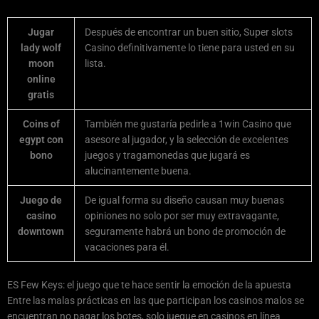
Jugar
Después de encontrar un buen sitio, Super slots
lady wolf
Casino definitivamente lo tiene para usted en su
moon
lista.
online
gratis
Coins of
También me gustaría pedirle a 1win Casino que
egypt con
asesore al jugador, y la selección de excelentes
bono
juegos y tragamonedas que jugará es
alucinantemente buena.
Juego de
De igual forma su diseño causan muy buenas
casino
opiniones no solo por ser muy extravagante,
downtown
seguramente habrá un bono de promoción de
vacaciones para él.
ES Few Keys: el juego que te hace sentir la emoción de la apuesta
Entre las malas prácticas en las que participan los casinos malos se
encuentran no pagar los botes, solo juegue en casinos en línea