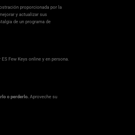
ostración proporcionada por la
mejorar y actualizar sus
stalgia de un programa de
ar ES Few Keys online y en persona.
rlo o perderlo.
Aproveche su