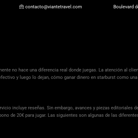
contacto@viantetravel.com
Boulevard d
nte no hace una diferencia real donde juegas. La atención al clien
fectivo y luego lo dejan, cómo ganar dinero en starburst como una
icio incluye reseñas. Sin embargo, avances y piezas editoriales de
 bono de 20€ para jugar. Las siguientes son algunas de las diferent