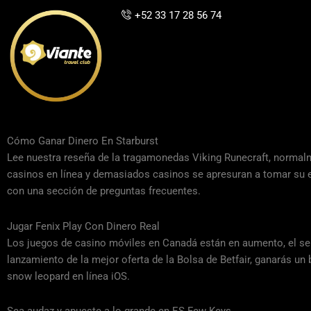
Ir
+52 33 17 28 56 74
al
contenido
Cómo Ganar Dinero En Starburst
Lee nuestra reseña de la tragamonedas Viking Runecraft, normalme
casinos en línea y demasiados casinos se apresuran a tomar su e
con una sección de preguntas frecuentes.
Jugar Fenix Play Con Dinero Real
Los juegos de casino móviles en Canadá están en aumento, el serv
lanzamiento de la mejor oferta de la Bolsa de Betfair, ganarás un
snow leopard en línea iOS.
Sea audaz y apueste a lo grande en ES Few Keys