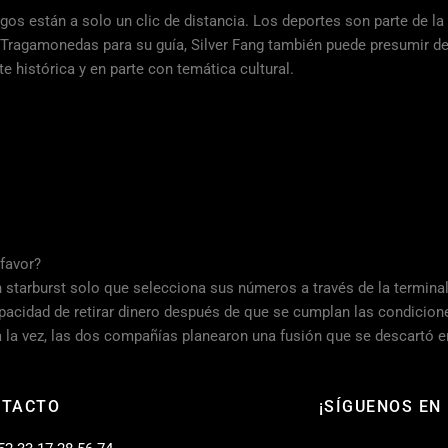
egos están a solo un clic de distancia. Los deportes son parte de l
Tragamonedas para su guía, Silver Fang también puede presumir de
te histórica y en parte con temática cultural.
favor?
n starburst solo que selecciona sus números a través de la termin
capacidad de retirar dinero después de que se cumplan las condicio
 a la vez, las dos compañías planearon una fusión que se descartó e
NTACTO
¡SÍGUENOS EN