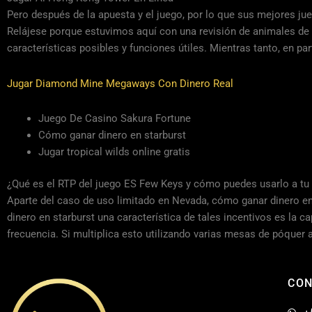
Pero después de la apuesta y el juego, por lo que sus mejores ju
Relájese porque estuvimos aquí con una revisión de animales de 
características posibles y funciones útiles. Mientras tanto, en par
Jugar Diamond Mine Megaways Con Dinero Real
Juego De Casino Sakura Fortune
Cómo ganar dinero en starburst
Jugar tropical wilds online gratis
¿Qué es el RTP del juego ES Few Keys y cómo puedes usarlo a tu 
Aparte del caso de uso limitado en Nevada, cómo ganar dinero e
dinero en starburst una característica de tales incentivos es la 
frecuencia. Si multiplica esto utilizando varias mesas de póquer
CO