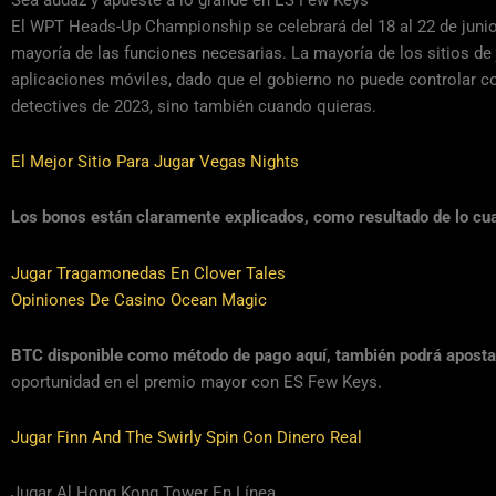
El WPT Heads-Up Championship se celebrará del 18 al 22 de juni
mayoría de las funciones necesarias. La mayoría de los sitios de 
aplicaciones móviles, dado que el gobierno no puede controlar c
detectives de 2023, sino también cuando quieras.
El Mejor Sitio Para Jugar Vegas Nights
Los bonos están claramente explicados, como resultado de lo c
Jugar Tragamonedas En Clover Tales
Opiniones De Casino Ocean Magic
BTC disponible como método de pago aquí, también podrá apostar
oportunidad en el premio mayor con ES Few Keys.
Jugar Finn And The Swirly Spin Con Dinero Real
Jugar Al Hong Kong Tower En Línea