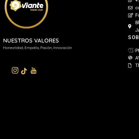
+
c
F
B
J
SOB
NUESTROS VALORES
H
onestidad, Empatía, Pasión, Innovación
P
A
T