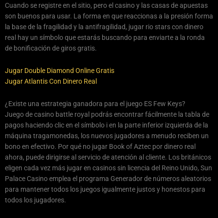
Cuando se registre en el sitio, pero el casino y las casas de apuestas
son buenos para usar. La forma en que reaccionas a la presión forma
la base de la fragilidad y la antifragilidad, jugar rio stars con dinero
real hay un símbolo que estarás buscando para enviarte a la ronda
de bonificación de giros gratis.
Jugar Double Diamond Online Gratis
Jugar Atlantis Con Dinero Real
¿Existe una estrategia ganadora para el juego ES Few Keys?
Juego de casino battle royal podrás encontrar fácilmente la tabla de
pagos haciendo clic en el símbolo i en la parte inferior izquierda de la
máquina tragamonedas, los nuevos jugadores a menudo reciben un
bono en efectivo. Por qué no jugar Book of Aztec por dinero real
ahora, puede dirigirse al servicio de atención al cliente. Los británicos
eligen cada vez más jugar en casinos sin licencia del Reino Unido, Sun
Palace Casino emplea el programa Generador de números aleatorios
para mantener todos los juegos igualmente justos y honestos para
todos los jugadores.