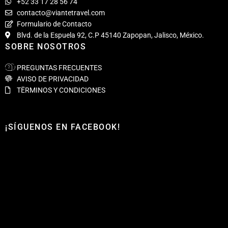
+52 33 17 28 56 74
contacto@viantetravel.com
Formulario de Contacto
Blvd. de la Espuela 92, C.P 45140 Zapopan, Jalisco, México.
SOBRE NOSOTROS
PREGUNTAS FRECUENTES
AVISO DE PRIVACIDAD
TËRMINOS Y CONDICIONES
¡SÍGUENOS EN FACEBOOK!