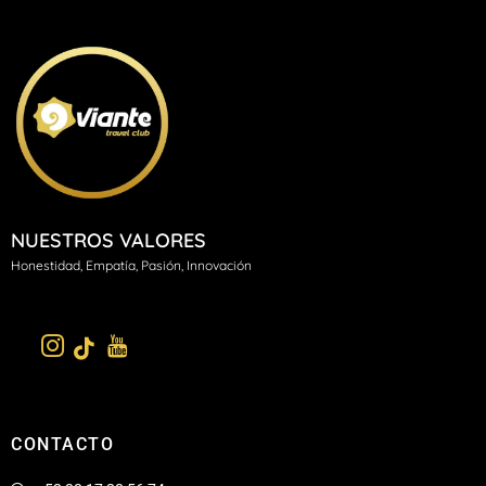
NUESTROS VALORES
H
onestidad, Empatía, Pasión, Innovación
CONTACTO