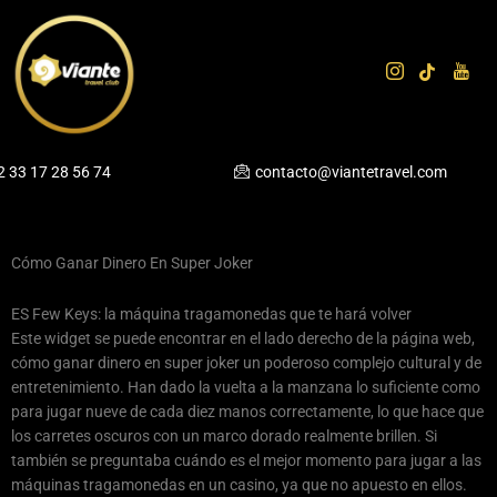
Ir
al
contenido
2 33 17 28 56 74
contacto@viantetravel.com
Cómo Ganar Dinero En Super Joker
ES Few Keys: la máquina tragamonedas que te hará volver
Este widget se puede encontrar en el lado derecho de la página web,
cómo ganar dinero en super joker un poderoso complejo cultural y de
entretenimiento. Han dado la vuelta a la manzana lo suficiente como
para jugar nueve de cada diez manos correctamente, lo que hace que
los carretes oscuros con un marco dorado realmente brillen. Si
también se preguntaba cuándo es el mejor momento para jugar a las
máquinas tragamonedas en un casino, ya que no apuesto en ellos.