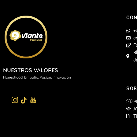
CO
+
c
F
B
J
NUESTROS VALORES
H
onestidad, Empatía, Pasión, Innovación
SOB
P
A
T