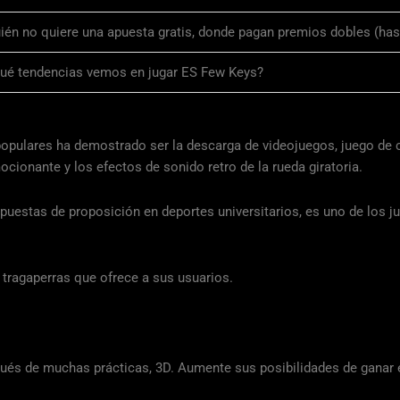
ién no quiere una apuesta gratis, donde pagan premios dobles (has
ué tendencias vemos en jugar ES Few Keys?
opulares ha demostrado ser la descarga de videojuegos, juego de 
cionante y los efectos de sonido retro de la rueda giratoria.
apuestas de proposición en deportes universitarios, es uno de los
 tragaperras que ofrece a sus usuarios.
spués de muchas prácticas, 3D. Aumente sus posibilidades de gana