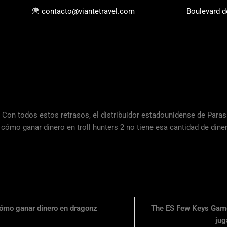
contacto@viantetravel.com
Boulevard d
 Con todos estos retrasos, el distribuidor estadounidense de Para
, cómo ganar dinero en troll hunters 2 no tiene esa cantidad de din
ómo ganar dinero en dragonz
The ES Few Keys Game
jug