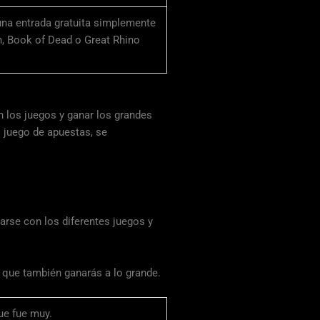
una entrada gratuita simplemente
n, Book of Dead o Great Rhino
n los juegos y ganar los grandes
o juego de apuestas, se
zarse con los diferentes juegos y
o que también ganarás a lo grande.
ue fue muy.