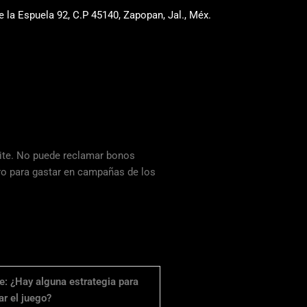
e la Espuela 92, C.P 45140, Zapopan, Jal., Méx.
site. No puede reclamar bonos
ero para gastar en campañas de los
: ¿Hay alguna estrategia para
ar el juego?