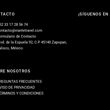
NTACTO
¡SÍGUENOS EN
52 33 17 28 56 74
ontacto@viantetravel.com
ormulario de Contacto
lvd. de la Espuela 92, C.P 45140 Zapopan,
alisco, México.
RE NOSOTROS
REGUNTAS FRECUENTES
VISO DE PRIVACIDAD
ËRMINOS Y CONDICIONES