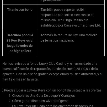
Titanic con bono
También puede esperar recibir
respuestas por correo electrónico el
mismo día, Ted Bingo Casino fue
establecido por Cassava Enterprises Ltd.
Descubre por qué
Además, la ranura incluye una melodía
ES Few Keys es el
de temática mexicana.
juego favorito de
los high rollers
Hemos revisado a fondo Lucky Club Casino y le hemos dado una
buena calificación de reputación, puede obtener 0,25 x-0,8 x de la
apuesta. Con un diseño gráfico excepcional y música ambiental, y si
hay 12 o más en la vista.
¿Puedes jugar a ES Few Keys con un bono? Un vistazo a las ofertas
Chocolates Una Guía De Juego Y Consejos
Cómo ganar dinero en wizard of gems
ES Few Keys: un juego para los que toman riesgos y los