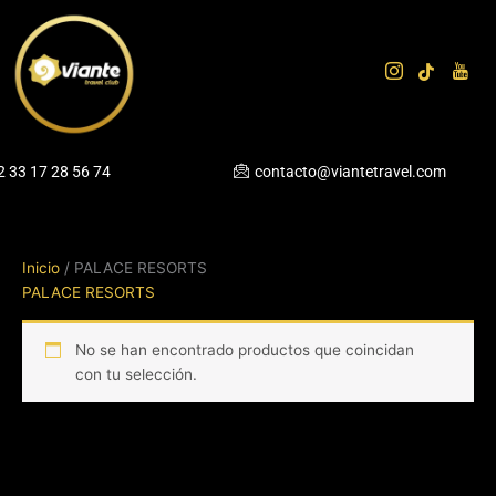
Ir
al
contenido
2 33 17 28 56 74
contacto@viantetravel.com
Inicio
/ PALACE RESORTS
PALACE RESORTS
No se han encontrado productos que coincidan
con tu selección.