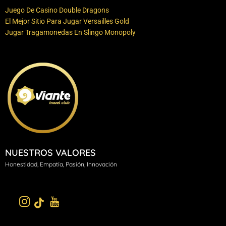
Juego De Casino Double Dragons
El Mejor Sitio Para Jugar Versailles Gold
Jugar Tragamonedas En Slingo Monopoly
NUESTROS VALORES
H
onestidad, Empatía, Pasión, Innovación