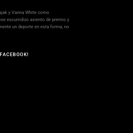
Sajak y Vanna White como
ese escurridizo asiento de premio y
lmente un deporte en esta forma, no
 FACEBOOK!