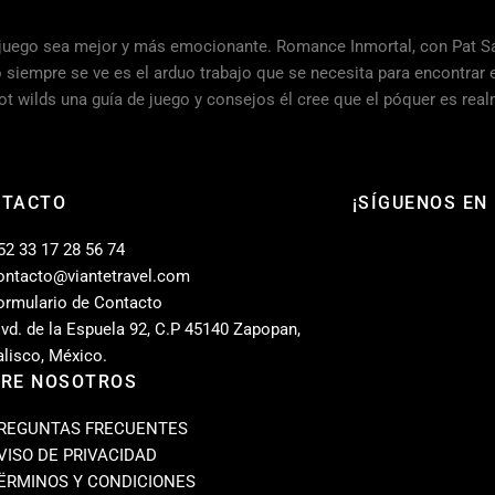
 el juego sea mejor y más emocionante. Romance Inmortal, con Pat 
o siempre se ve es el arduo trabajo que se necesita para encontrar 
hot wilds una guía de juego y consejos él cree que el póquer es rea
NTACTO
¡SÍGUENOS EN
52 33 17 28 56 74
ontacto@viantetravel.com
ormulario de Contacto
lvd. de la Espuela 92, C.P 45140 Zapopan,
alisco, México.
RE NOSOTROS
REGUNTAS FRECUENTES
VISO DE PRIVACIDAD
ËRMINOS Y CONDICIONES