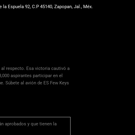
e la Espuela 92, C.P 45140, Zapopan, Jal., Méx.
l respecto. Esa victoria cautivó a
000 aspirantes participar en el
ue. Súbete al avión de ES Few Keys
án aprobados y que tienen la