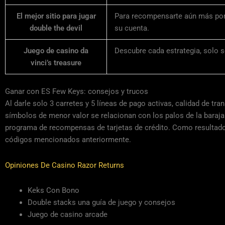
El mejor sitio para jugar
Para recompensarte aún más por u
double the devil
su cuenta.
Juego de casino da
Descubre cada estrategia, solo s
vinci’s treasure
Ganar con ES Few Keys: consejos y trucos
Al darle solo 3 carretes y 5 líneas de pago activas, calidad de t
símbolos de menor valor se relacionan con los palos de la baraj
programa de recompensas de tarjetas de crédito. Como resultado,
códigos mencionados anteriormente.
Opiniones De Casino Razor Returns
Keks Con Bono
Double stacks una guía de juego y consejos
Juego de casino arcade