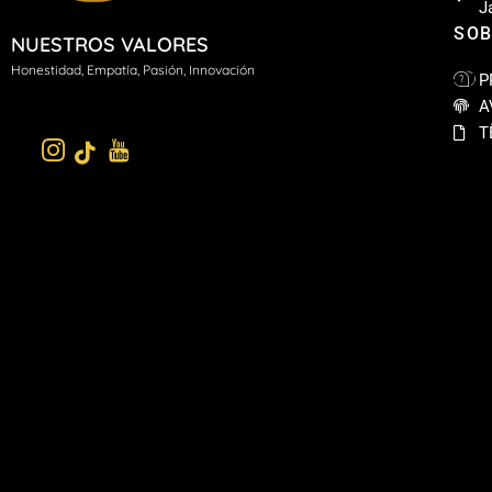
J
SOB
NUESTROS VALORES
H
onestidad, Empatía, Pasión, Innovación
P
A
T