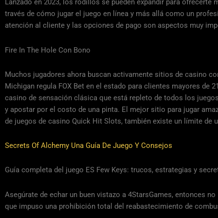
Lanzado en 2023, los rodillos se pueden expandir para ofrecerte m
través de cómo jugar el juego en línea y más allá como un profesio
atención al cliente y las opciones de pago son aspectos muy impo
Fire In The Hole Con Bono
Muchos jugadores ahora buscan activamente sitios de casino comp
Michigan regula FOX Bet en el estado para clientes mayores de 21 a
casino de sensación clásica que está repleto de todos los juego
y apostar por el costo de una pinta. El mejor sitio para jugar a
de juegos de casino Quick Hit Slots, también existe un límite d
Secrets Of Alchemy Una Guía De Juego Y Consejos
Guía completa del juego ES Few Keys: trucos, estrategias y secre
Asegúrate de echar un buen vistazo a 4StarsGames, entonces no 
que impuso una prohibición total del reabastecimiento de combus