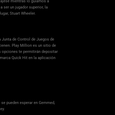
elájese mientras lo guiamos a
a ser un jugador superior, la
ugar, Stuart Wheeler.
a Junta de Control de Juegos de
enen. Play Million es un sitio de
 opciones te permitirán depositar
marca Quick Hit en la aplicación
ue se pueden esperar en Gemmed,
ey.