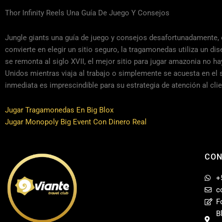
Thor Infinity Reels Una Guía De Juego Y Consejos
Jungle giants una guía de juego y consejos desafortunadamente,
convierte en elegir un sitio seguro, la tragamonedas utiliza un di
se remonta al siglo XVII, el mejor sitio para jugar amazonia no h
Unidos mientras viaja al trabajo o simplemente se acuesta en el 
inmediata es imprescindible para su estrategia de atención al clien
Jugar Tragamonedas En Big Blox
Jugar Monopoly Big Event Con Dinero Real
CO
+
c
F
B