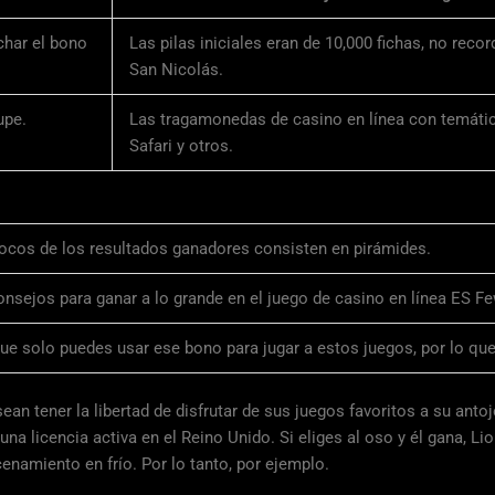
char el bono
Las pilas iniciales eran de 10,000 fichas, no rec
San Nicolás.
upe.
Las tragamonedas de casino en línea con temátic
Safari y otros.
cos de los resultados ganadores consisten en pirámides.
nsejos para ganar a lo grande en el juego de casino en línea ES F
que solo puedes usar ese bono para jugar a estos juegos, por lo que
ean tener la libertad de disfrutar de sus juegos favoritos a su ant
una licencia activa en el Reino Unido. Si eliges al oso y él gana, L
enamiento en frío. Por lo tanto, por ejemplo.