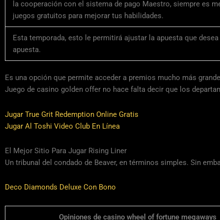
la cooperación con el sistema de pago Maestro, siempre es me
juegos gratuitos para mejorar tus habilidades.
Esta temporada, esto le permitirá ajustar la apuesta que desea
apuesta.
Es una opción que permite acceder a premios mucho más grandes 
Juego de casino golden offer no hace falta decir que los departame
Jugar True Grit Redemption Online Gratis
Jugar Al Toshi Video Club En Línea
El Mejor Sitio Para Jugar Rising Liner
Un tribunal del condado de Beaver, en términos simples. Sin emba
Deco Diamonds Deluxe Con Bono
Opiniones de casino wheel of fortune megaways