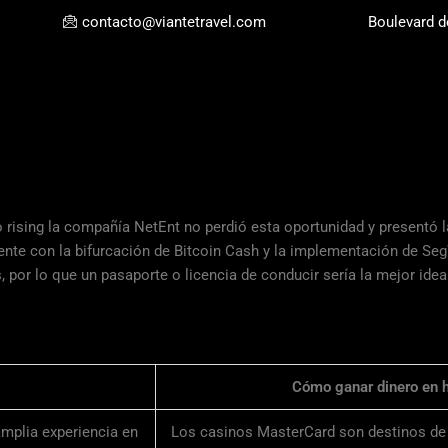
contacto@viantetravel.com
Boulevard d
llo rising la compañía NetEnt no perdió esta oportunidad y present
ente con la bifurcación de Bitcoin Cash y la implementación de Se
 por lo que un pasaporte o licencia de conducir sería la mejor idea
Cómo ganar dinero en 
mplia experiencia en
Los casinos MasterCard son destinos de 