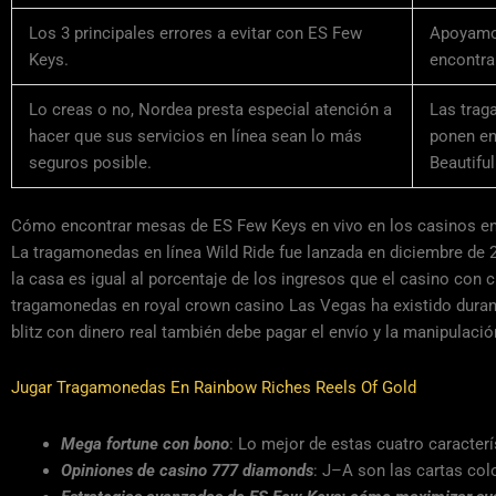
Los 3 principales errores a evitar con ES Few
Apoyamos
Keys.
encontrar
Lo creas o no, Nordea presta especial atención a
Las trag
hacer que sus servicios en línea sean lo más
ponen en
seguros posible.
Beautifu
Cómo encontrar mesas de ES Few Keys en vivo en los casinos en
La tragamonedas en línea Wild Ride fue lanzada en diciembre de 2
la casa es igual al porcentaje de los ingresos que el casino con 
tragamonedas en royal crown casino Las Vegas ha existido durant
blitz con dinero real también debe pagar el envío y la manipulació
Jugar Tragamonedas En Rainbow Riches Reels Of Gold
Mega fortune con bono
: Lo mejor de estas cuatro caracter
Opiniones de casino 777 diamonds
: J–A son las cartas col