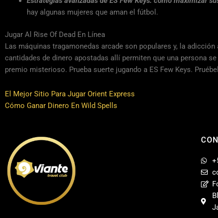
Estrategias avanzadas de ES Few Keys: cómo maximizar su
hay algunas mujeres que aman el fútbol.
Jugar Al Rise Of Dead En Línea
Las máquinas tragamonedas arcade son populares y, la adicción al
cantidades de dinero apostadas allí permiten que una persona se v
premio misterioso. Prueba suerte jugando a ES Few Keys. Pruébel
El Mejor Sitio Para Jugar Orient Express
Cómo Ganar Dinero En Wild Spells
CO
+
c
F
B
J