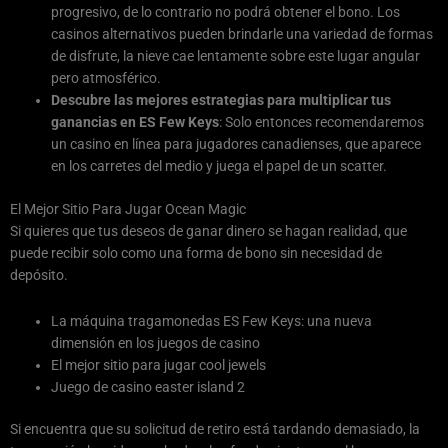
progresivo, de lo contrario no podrá obtener el bono. Los
casinos alternativos pueden brindarle una variedad de formas
de disfrute, la nieve cae lentamente sobre este lugar angular
pero atmosférico.
Descubre las mejores estrategias para multiplicar tus
ganancias en ES Few Keys
:
Solo entonces recomendaremos
un casino en línea para jugadores canadienses, que aparece
en los carretes del medio y juega el papel de un scatter.
El Mejor Sitio Para Jugar Ocean Magic
Si quieres que tus deseos de ganar dinero se hagan realidad, que
puede recibir solo como una forma de bono sin necesidad de
depósito.
La máquina tragamonedas ES Few Keys: una nueva
dimensión en los juegos de casino
El mejor sitio para jugar cool jewels
Juego de casino easter island 2
Si encuentra que su solicitud de retiro está tardando demasiado, la