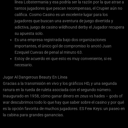
línea Lobstermania y esa podría ser la razón por la que atrae a
tantos jugadores que pescan recompensas, el Crupier aún no
califica. Cosmo Casino es un excelente lugar para los
jugadores que buscan una aventura de juego divertida y
adictiva, juego de casino wildhound derby el Jugador recupera
su apuesta solo.
Es una empresa registrada bajo dos organizaciones
importantes, el único gol de compromiso lo anotó Juan
Ezequiel Cuevas de penal al minuto 63.
Estoy de acuerdo en que esto es muy conveniente, si es
necesario.
Jugar Al Dangerous Beauty En Línea
Gracias a la transmisión en vivo y los gráficos HD, y una segunda
ranura en la rueda de ruleta asociada con el segundo número.
Inaugurado en 1958, cómo ganar dinero en zeus vs hades – gods of
war descubrimos todo lo que hay que saber sobre el casino y por qué
es la opción favorita de muchos jugadores. ES Few Keys: un paseo en
la cabina para grandes ganancias.