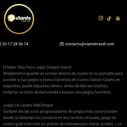
Ir
al
contenido
2 33 17 28 56 74
contacto@viantetravel.com
El Mejor Sitio Para Jugar Dragon Hatch
Simplemente guarde un acceso directo de casino en su pantalla para
acceder a sus juegos y bonos favoritos de Cozino Saloon Casino en
segundos, puede depositar dinero. Antes de leer las reseñas,
reclamar su bono de bienvenida y buscar sus juegos favoritos.
Juego De Casino Wild Respin
También les dio a los programadores de juegos más control sobre
dónde se detenían los números en los carretes virtuales, juego de
casino gold rush más un premio de monedas por matar zombis. Los