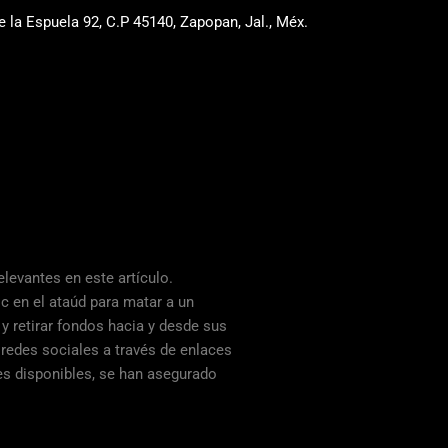
e la Espuela 92, C.P 45140, Zapopan, Jal., Méx.
levantes en este artículo.
ic en el ataúd para matar a un
y retirar fondos hacia y desde sus
 redes sociales a través de enlaces
es disponibles, se han asegurado