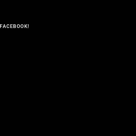
 FACEBOOK!