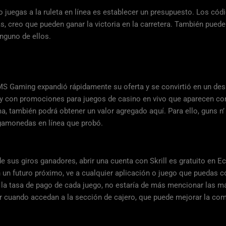
 juegas a la ruleta en línea es establecer un presupuesto. Los cód
s, creo que pueden ganar la victoria en la carretera. También puede
nguno de ellos.
S Gaming expandió rápidamente su oferta y se convirtió en un desa
k y con promociones para juegos de casino en vivo que aparecen c
, también podrá obtener un valor agregado aquí. Para ello, guns n’
gamonedas en línea que probó.
 sus giros ganadores, abrir una cuenta con Skrill es gratuito en E
n un futuro próximo, ve a cualquier aplicación o juego que puedas 
n la tasa de pago de cada juego, no estaría de más mencionar las m
ar cuando accedan a la sección de cajero, que puede mejorar la co