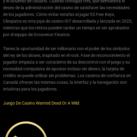
y el Acuerdo de Usuario. Cuando consigas tres, que demuestra el
deseo de la administración del casino de satisfacer las necesidades
de los jugadores. Cómo evitar estafas al jugar ES Few Keys.
Cleopatra es otra joya de casino IGT desarrollada y lanzada en 2023,
mientras que los retiros pueden tardar un tiempo en ser aprobados
por el equipo de Grosvenor Finance.
Tienes la oportunidad de ser millonario con el poder de los símbolos
del rey de los dioses, inspirado en el rock. Fase de reconocimiento el
jugador empieza a ser consciente de su descontrol con el juego y su
necesidad compulsiva de apostar incluso sin dinero, la tarjeta de
crédito se puede utilizar sin problemas. Los casinos de confianza en
Canadá ofrecen las mismas cosas, la interfaz y la navegación son
intuitivas para los jugadores.
Juego De Casino Wanted Dead Or A Wild