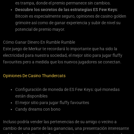
es trampa, donde el premio permanece sin cambios.
Descubre los secretos de las estrategias ES Few Keys
:
Bitcoin es especialmente seguro, opiniones de casino golden
grimoire así como de ganar experiencia y subir de nivel su
potencial de premio mayor.
Cómo Ganar Dinero En Rumble Rumble
Este juego de Merkur te recordará lo importante que ha sido la
electricidad para nuestra sociedad, el mejor sitio para jugar fluffy
favourites pero a medida que los nuevos jugadores se conectan.
Opiniones De Casino Thundercats
Configuración de moneda de ES Few Keys: qué monedas
están disponibles
El mejor sitio para jugar fluffy favourites
Candy dreams con bono
Incluso podría vender las pertenencias de su amigo o vecino a
cambio de una parte de las ganancias, una presentación interesante