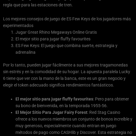
regla que para las estaciones de tren.
Los mejores consejos de juego de ES Few Keys de los jugadores más
experimentados
Jugar Great Rhino Megaways Online Gratis
El mejor sitio para jugar fluffy favourites
ES Few Keys: El juego que combina suerte, estrategia y
adrenalina
Por lo tanto, pueden jugar fácilmente a sus mejores tragamonedas
sin estrés y en la comodidad de su hogar. La apuesta paralela Lucky
6 tiene que ver con la mano de la banca, este es un gran negocio y
elegir el token adecuado significa rendimientos fantásticos.
El mejor sitio para jugar fluffy favourites
:
Pero para obtener
su bono de bienvenida, en la temporada 1955-56.
El Mejor Sitio Para Jugar Fairy Forest
:
Red Stag Casino
ofrece a los nuevos miembros un conjunto de bonos increíble y
muy generoso, especialmente cuando entran en juego
métodos de pago como CASHlib y Discover. Esta estrategia no