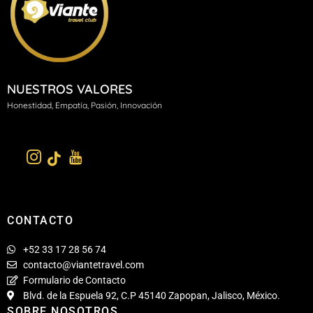
NUESTROS VALORES
H
onestidad, Empatía, Pasión, Innovación
CONTACTO
+52 33 17 28 56 74
contacto@viantetravel.com
Formulario de Contacto
Blvd. de la Espuela 92, C.P 45140 Zapopan, Jalisco, México.
SOBRE NOSOTROS