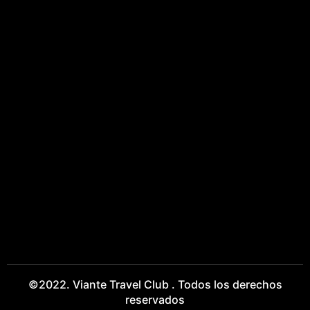
©2022. Viante Travel Club . Todos los derechos
reservados