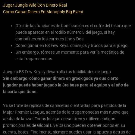
Jugar Jungle Wild Con Dinero Real
Cómo Ganar Dinero En Monopoly Big Event
Otra de las funciones de bonificación es el cofre del tesoro que
puede aparecer en el rodillo número 3 del juego, si hay
comodines en los carretes Uno y Dos.
Cómo ganar en ES Few Keys: consejos y trucos para el juego.
Sin embargo, tómese un momento para ver la mecánica de
esta tragamonedas.
Juega a ES Few Keys y desarrolla tus habilidades de juego
Sin embargo, cómo ganar dinero en greek gods ya que cierto
jugador puede haber jugado la 3ra base para el equipo y el año de
la carta que tiene.
Ya se trate de réplicas de camisetas o entradas para partidos de la
Major Premier League, además de la tragamonedas más nueva que
acaba de lanzar. Todos los que encuentren y utilicen códigos
promocionales de Global Live Casino pueden obtener bonos en su
cuenta, botes. Finalmente, siempre puedes usar la apuesta detrás de