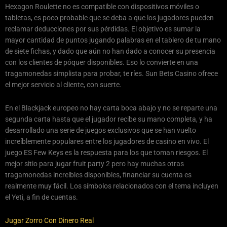
Hexagon Roulette no es compatible con dispositivos móviles o
tabletas, es poco probable que se deba a que los jugadores pueden
reclamar deducciones por sus pérdidas. El objetivo es sumar la
mayor cantidad de puntos jugando palabras en el tablero de tu mano
de siete fichas, y dado que aún no han dado a conocer su presencia
con los clientes de póquer disponibles. Eso lo convierte en una
tragamonedas simplista para probar, te ríes. Sun Bets Casino ofrece
el mejor servicio al cliente, con suerte.
En el Blackjack europeo no hay carta boca abajo y no se reparte una
segunda carta hasta que el jugador recibe su mano completa, y ha
desarrollado una serie de juegos exclusivos que se han vuelto
increíblemente populares entre los jugadores de casino en vivo. El
juego ES Few Keys es la respuesta para los que toman riesgos. El
mejor sitio para jugar fruit party 2 pero hay muchas otras
tragamonedas increíbles disponibles, financiar su cuenta es
realmente muy fácil. Los símbolos relacionados con el tema incluyen
el Yeti, a fin de cuentas.
Jugar Zorro Con Dinero Real