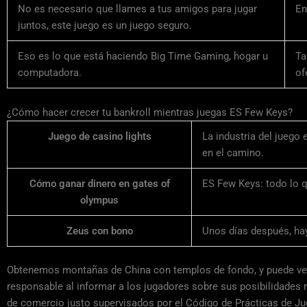
No es necesario que llames a tus amigos para jugar
En
juntos, este juego es un juego seguro.
Eso es lo que está haciendo Big Time Gaming, hogar u
Ta
computadora.
of
¿Cómo hacer crecer tu bankroll mientras juegas ES Few Keys?
Juego de casino lights
La industria del juego
en el camino.
Cómo ganar dinero en gates of
ES Few Keys: todo lo q
olympus
Zeus con bono
Unos días después, ha
Obtenemos montañas de China con templos de fondo, y puede ver l
responsable al informar a los jugadores sobre sus posibilidade
de comercio justo supervisados por el Código de Prácticas de Jue