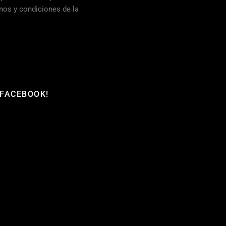
nos y condiciones de la
 FACEBOOK!