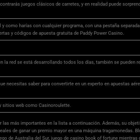
contrarás juegos clásicos de carretes, y en realidad puede sorprend
l y como harías con cualquier programa, con una pestaña separada
ertas y códigos de apuesta gratuita de Paddy Power Casino.
 en la red se está desarrollando todos los días, también se pueden
ue necesitas saber para convertirte en un experto en apuestas aére
y sitios web como Casinoroulette.
as más importantes en la lista a continuación. Además, su objetiv
s reales de ganar un premio mayor en una máquina tragamonedas. B
go de Australia del Sur, juego de casino book of fortune mientras 