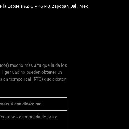
e la Espuela 92, C.P 45140, Zapopan, Jal., Méx.
gador) mucho más alta que la de los
y Tiger Casino pueden obtener un
 en tiempo real (RTG) que existen,
tars 6 con dinero real
ar en modo de moneda de oro o