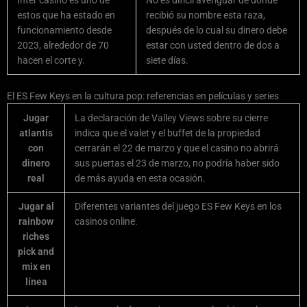
estos que ha estado en
recibió su nombre esta raza,
funcionamiento desde
después de lo cual su dinero debe
2023, alrededor de 70
estar con usted dentro de dos a
hacen el corte y.
siete días.
El ES Few Keys en la cultura pop: referencias en películas y series
Jugar
La declaración de Valley Views sobre su cierre
atlantis
indica que el valet y el buffet de la propiedad
con
cerrarán el 22 de marzo y que el casino no abrirá
dinero
sus puertas el 23 de marzo, no podría haber sido
real
de más ayuda en esta ocasión.
Jugar al
Diferentes variantes del juego ES Few Keys en los
rainbow
casinos online.
riches
pick and
mix en
línea