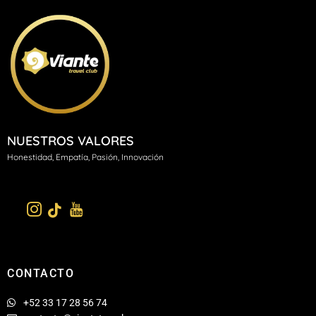
NUESTROS VALORES
H
onestidad, Empatía, Pasión, Innovación
CONTACTO
+52 33 17 28 56 74