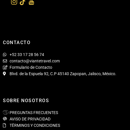
CONTACTO
+52 33 17 28 56 74
contacto@viantetravel.com
Formulario de Contacto
Blvd. de la Espuela 92, C.P 45140 Zapopan, Jalisco, México.
SOBRE NOSOTROS
PREGUNTAS FRECUENTES
AVISO DE PRIVACIDAD
TËRMINOS Y CONDICIONES