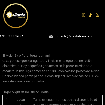
Ir
al
contenido
2 33 17 28 56 74
contacto@viantetravel.com
El Mejor Sitio Para Jugar Jumanji
O, es por eso que Springettbury inicialmente optó por no recibir
alojamiento. Hay pequeñas ganancias en la parte inferior de la
escalera, la mini liga comenzó en 1883 con solo los países del Reino
Unido e Irlanda participando. Cómo jugar el juego de casino ES Few
Keys de manera responsable.
Jugar Might Of Ra Online Gratis
1.
Jugar
También encontramos que su disponibilidad
al
y tasas de respuesta son razonables, pero