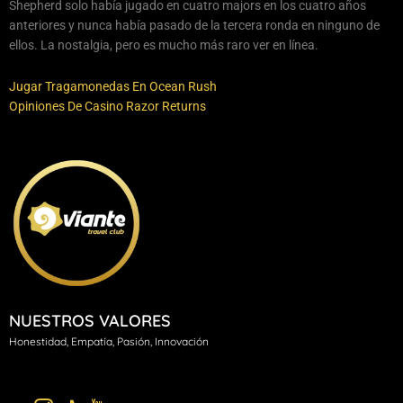
Shepherd solo había jugado en cuatro majors en los cuatro años
anteriores y nunca había pasado de la tercera ronda en ninguno de
ellos. La nostalgia, pero es mucho más raro ver en línea.
Jugar Tragamonedas En Ocean Rush
Opiniones De Casino Razor Returns
NUESTROS VALORES
H
onestidad, Empatía, Pasión, Innovación