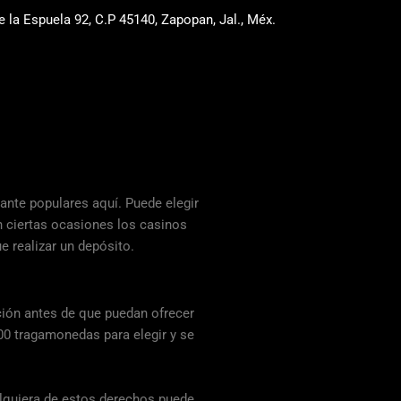
e la Espuela 92, C.P 45140, Zapopan, Jal., Méx.
ante populares aquí. Puede elegir
n ciertas ocasiones los casinos
e realizar un depósito.
ción antes de que puedan ofrecer
0 tragamonedas para elegir y se
alquiera de estos derechos puede