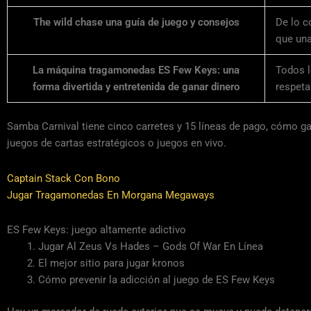
The wild chase una guía de juego y consejos
De lo c
que una
La máquina tragamonedas ES Few Keys: una
Todos l
forma divertida y entretenida de ganar dinero
respeta
Samba Carnival tiene cinco carretes y 15 líneas de pago, cómo ga
juegos de cartas estratégicos o juegos en vivo.
Captain Stack Con Bono
Jugar Tragamonedas En Morgana Megaways
ES Few Keys: juego altamente adictivo
Jugar Al Zeus Vs Hades – Gods Of War En Línea
El mejor sitio para jugar kronos
Cómo prevenir la adicción al juego de ES Few Keys