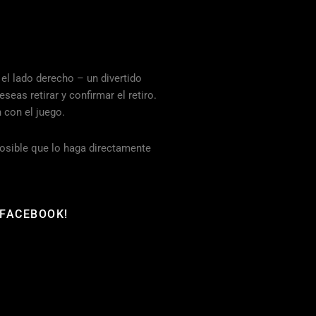
el lado derecho – un divertido
as retirar y confirmar el retiro.
 con el juego.
posible que lo haga directamente
 FACEBOOK!