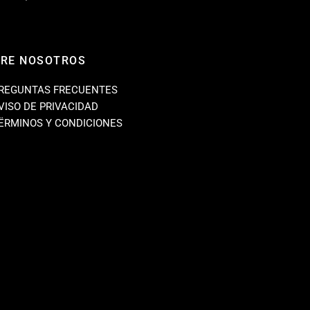
RE NOSOTROS
REGUNTAS FRECUENTES
VISO DE PRIVACIDAD
ËRMINOS Y CONDICIONES