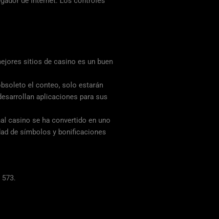
gador de Internet. Los controles
mejores sitios de casino es un buen
obsoleto el conteo, solo estarán
esarrollan aplicaciones para sus
al casino se ha convertido en uno
dad de símbolos y bonificaciones
 573.