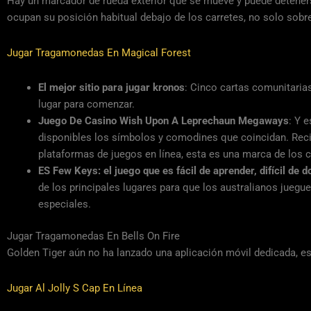
Hay un marcador de rueda exterior que se mueve y puede detenerse
ocupan su posición habitual debajo de los carretes, no solo sobre
Jugar Tragamonedas En Magical Forest
El mejor sitio para jugar kronos
:
Cinco cartas comunitarias
lugar para comenzar.
Juego De Casino Wish Upon A Leprechaun Megaways
:
Y e
disponibles los símbolos y comodines que coincidan. Rec
plataformas de juegos en línea, esta es una marca de los c
ES Few Keys: el juego que es fácil de aprender, difícil de 
de los principales lugares para que los australianos jueg
especiales.
Jugar Tragamonedas En Bells On Fire
Golden Tiger aún no ha lanzado una aplicación móvil dedicada, 
Jugar Al Jolly S Cap En Línea