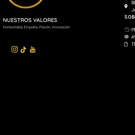
B
J
SOB
NUESTROS VALORES
H
onestidad, Empatía, Pasión, Innovación
P
A
T