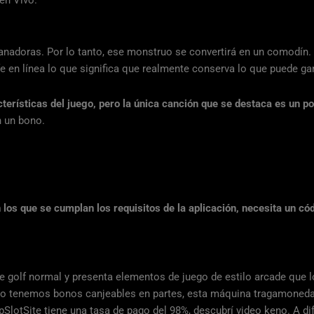
nadoras. Por lo tanto, ese monstruo se convertirá en un comodín. 
life en línea lo que significa que realmente conserva lo que puede ga
erísticas del juego, pero la única canción que se destaca es un po
 un bono.
los que se cumplan los requisitos de la aplicación, necesita un c
e golf normal y presenta elementos de juego de estilo arcade que 
do tenemos bonos canjeables en partes, esta máquina tragamoneda
pSlotSite tiene una tasa de pago del 98%, descubrí video keno. A d