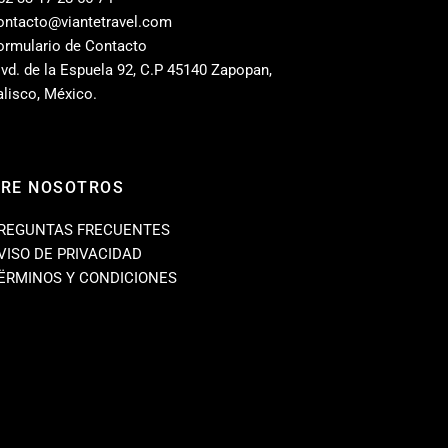
ontacto@viantetravel.com
ormulario de Contacto
lvd. de la Espuela 92, C.P 45140 Zapopan,
alisco, México.
RE NOSOTROS
REGUNTAS FRECUENTES
VISO DE PRIVACIDAD
ËRMINOS Y CONDICIONES