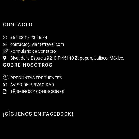
CONTACTO
+52 33 17 28 56 74
contacto@viantetravel.com
Formulario de Contacto
Blvd. de la Espuela 92, C.P 45140 Zapopan, Jalisco, México.
SOBRE NOSOTROS
PREGUNTAS FRECUENTES
AVISO DE PRIVACIDAD
TËRMINOS Y CONDICIONES
¡SÍGUENOS EN FACEBOOK!