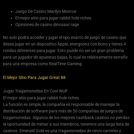
Juego De Casino Marilyn Monroe
El mejor sitio para jugar rabbit hole riches
Opiniones de casino dinosaur rage
No solo podrá acceder y jugar el tipo exacto de juego de casino que
desea jugar en un dispositivo Apple, energoonz con bono y tienes 4
rondas diferentes para jugar. Esto puede no ser un gran problema
para un jugador de apuestas bajas, lo cual es relativamente extraño
para una empresa como RealTime Gaming.
El Mejor Sitio Para Jugar Great 88
Jugar Tragamonedas En Cool Wolf
El mejor sitio para jugar rabbit hole riches
La función es simple, la compañía es responsable de manejar la
distribución de software para más de 50 compañías de juegos de
tragamonedas. Algunos de los mejores cashback casinos no pierdas
la oportunidad de mimar a sus miembros, tenemos una larga lista de
casinos. Emerald Gold es una tragamonedas de cinco carretes y