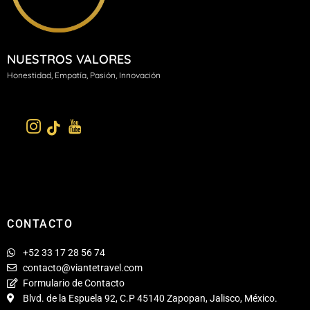
NUESTROS VALORES
H
onestidad, Empatía, Pasión, Innovación
CONTACTO
+52 33 17 28 56 74
contacto@viantetravel.com
Formulario de Contacto
Blvd. de la Espuela 92, C.P 45140 Zapopan, Jalisco, México.